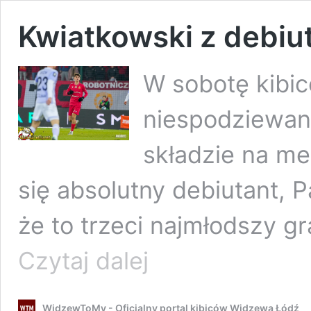
Kwiatkowski z debiut
W sobotę kibi
niespodziewan
składzie na me
się absolutny debiutant, 
że to trzeci najmłodszy g
Kwiatkowski
Czytaj dalej
z
debiutem
i
WidzewToMy - Oficjalny portal kibiców Widzewa Łódź
śladem