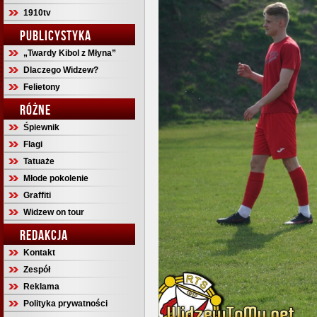
1910tv
PUBLICYSTYKA
„Twardy Kibol z Młyna”
Dlaczego Widzew?
Felietony
RÓŻNE
Śpiewnik
Flagi
Tatuaże
Młode pokolenie
Graffiti
Widzew on tour
REDAKCJA
Kontakt
Zespół
Reklama
Polityka prywatności