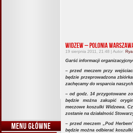
Widzew – Polonia Warszawa
19 sierpnia 2011, 21:48 | Autor:
Rya
Garść informacji organizacyjcn
– przed meczem przy wejściac
będzie przeprowadzona zbiórk
zachęcamy do wsparcia naszych 
– od godz. 14 przygotowane zo
będzie można zakupić orygin
meczowe koszulki Widzewa. Cz
zostanie na działalność Stowar
– przed meczem „Pod Herbem” 
MENU GŁÓWNE
będzie można odbierać koszulki '