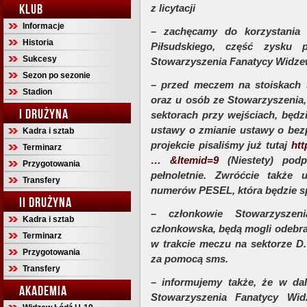
KLUB
z licytacji
Informacje
– zachęcamy do korzystania 
Historia
Piłsudskiego, część zysku p
Sukcesy
Stowarzyszenia Fanatycy Widz
Sezon po sezonie
– przed meczem na stoiskach
Stadion
oraz u osób ze Stowarzyszenia
I DRUŻYNA
sektorach przy wejściach, będ
ustawy o zmianie ustawy o bez
Kadra i sztab
projekcie pisaliśmy już tutaj
htt
Terminarz
… &Itemid=9
(Niestety) po
Przygotowania
pełnoletnie. Zwróćcie takż
Transfery
numerów PESEL, która będzie s
II DRUŻYNA
– członkowie Stowarzyszeni
Kadra i sztab
członkowska, będą mogli odebr
Terminarz
w trakcie meczu na sektorze D
Przygotowania
za pomocą sms.
Transfery
– informujemy także, że w da
AKADEMIA
Stowarzyszenia Fanatycy Wi