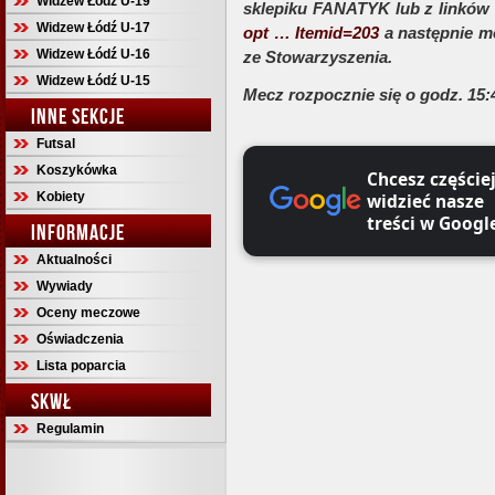
Widzew Łódź U-19
sklepiku FANATYK lub z linków
Widzew Łódź U-17
opt … Itemid=203
a następnie m
Widzew Łódź U-16
ze Stowarzyszenia.
Widzew Łódź U-15
Mecz rozpocznie się o godz. 15:
INNE SEKCJE
Futsal
Koszykówka
Chcesz częście
Kobiety
widzieć nasze
treści w Googl
INFORMACJE
Aktualności
Wywiady
Oceny meczowe
Oświadczenia
Lista poparcia
SKWŁ
Regulamin