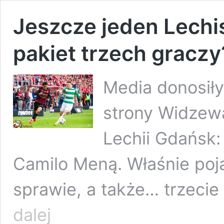
Jeszcze jeden Lechis
pakiet trzech graczy
Media donosiły
strony Widzew
Lechii Gdańsk
Camilo Meną. Właśnie poja
sprawie, a także… trzeci
Jeszcze
dalej
jeden