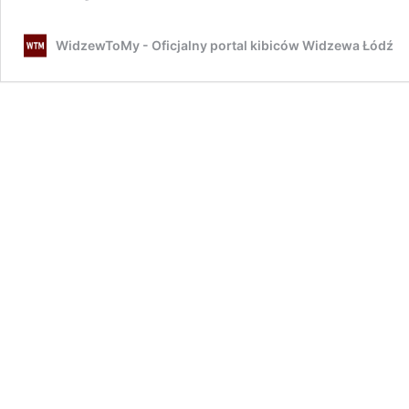
Lechista
i
WidzewToMy - Oficjalny portal kibiców Widzewa Łódź
wielkie
pieniądze
za
pakiet
trzech
graczy?