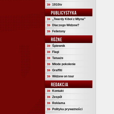
1910tv
PUBLICYSTYKA
„Twardy Kibol z Młyna”
Dlaczego Widzew?
Felietony
RÓŻNE
Śpiewnik
Flagi
Tatuaże
Młode pokolenie
Graffiti
Widzew on tour
REDAKCJA
Kontakt
Zespół
Reklama
Polityka prywatności