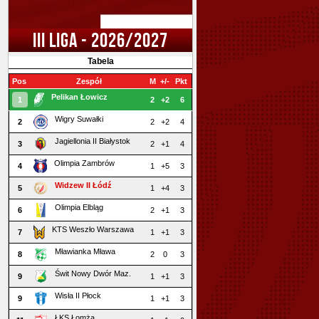
III LIGA - 2026/2027
Tabela
Pos
Zespół
M
+/-
Pkt
Pelikan Łowicz
1
2
+2
6
Wigry Suwałki
2
2
+2
4
Jagiellonia II Białystok
3
2
+1
4
Olimpia Zambrów
4
1
+5
3
Widzew II Łódź
5
1
+4
3
Olimpia Elbląg
6
2
+1
3
KTS Weszło Warszawa
7
1
+1
3
Mławianka Mława
8
2
0
3
Świt Nowy Dwór Maz.
9
1
+1
3
Wisła II Płock
9
1
+1
3
ŁKS Łomża