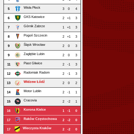
Wisła Płock
5
3
0
4
GKS Katowice
6
2
+1
3
Górnik Zabrze
7
1
+1
3
Pogoń Szczecin
8
2
+1
3
Śląsk Wrocław
9
2
0
3
Zagłębie Lubin
9
2
0
3
Piast Gliwice
11
2
-1
3
Radomiak Radom
12
2
-1
3
Widzew Łódź
13
2
0
2
Motor Lublin
14
2
-1
1
Cracovia
15
2
-2
1
Korona Kielce
16
1
-1
0
Raków Częstochowa
17
2
-2
0
Wieczysta Kraków
17
2
-2
0