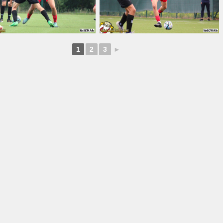
1
2
3
►