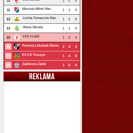
11
1
-1
0
Mazovia Mińsk Maz.
11
1
-1
0
Lechia Tomaszów Maz.
13
1
-1
0
Warta Sieradz
13
1
-1
0
ŁKS II Łódź
15
1
-2
0
Polonia Lidzbark Warm.
16
2
-3
0
KS CK Troszyn
17
1
-4
0
Ząbkovia Ząbki
18
1
-5
0
REKLAMA