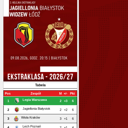
EKSTRAKLASA - 2026/27
Tabela
Pos
Zespół
M
+/-
Pkt
Legia Warszawa
1
2
+3
6
Jagiellonia Białystok
2
2
+2
6
Wisła Kraków
3
3
+1
6
Lech Poznań
4
2
+1
4