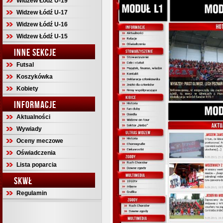
Widzew Łódź U-19
Widzew Łódź U-17
Widzew Łódź U-16
Widzew Łódź U-15
INNE SEKCJE
Futsal
Koszykówka
Kobiety
INFORMACJE
Aktualności
Wywiady
Oceny meczowe
Oświadczenia
Lista poparcia
SKWŁ
Regulamin