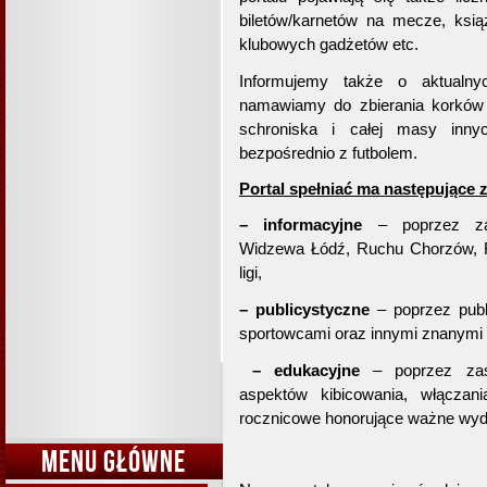
biletów/karnetów na mecze, książ
klubowych gadżetów etc.
Informujemy także o aktualny
namawiamy do zbierania korków 
schroniska i całej masy inny
bezpośrednio z futbolem.
Portal spełniać ma następujące z
– informacyjne
– poprzez zam
Widzewa Łódź, Ruchu Chorzów, Rep
ligi,
– publicystyczne
– poprzez publ
sportowcami oraz innymi znanymi l
– edukacyjne
– poprzez zasz
aspektów kibicowania, włączan
rocznicowe honorujące ważne wydar
MENU GŁÓWNE