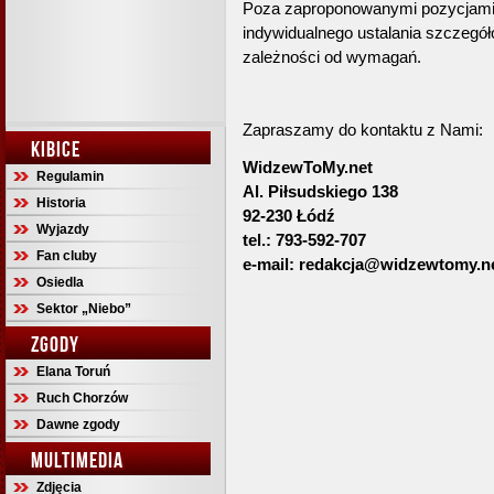
Poza zaproponowanymi pozycjami 
indywidualnego ustalania szczegółó
zależności od wymagań.
Zapraszamy do kontaktu z Nami:
KIBICE
WidzewToMy.net
Regulamin
Al. Piłsudskiego 138
Historia
92-230 Łódź
Wyjazdy
tel.: 793-592-707
Fan cluby
e-mail:
redakcja@widzewtomy.n
Osiedla
Sektor „Niebo”
ZGODY
Elana Toruń
Ruch Chorzów
Dawne zgody
MULTIMEDIA
Zdjęcia