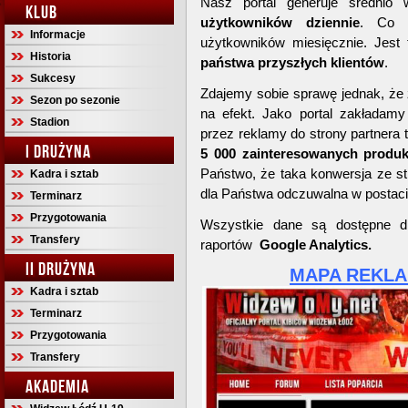
Nasz portal generuje średnio
KLUB
użytkowników dziennie
. Co 
Informacje
użytkowników miesięcznie. Jest
Historia
państwa przyszłych klientów
.
Sukcesy
Zdajemy sobie sprawę jednak, że 
Sezon po sezonie
na efekt. Jako portal zakładamy
Stadion
przez reklamy do strony partnera t
I DRUŻYNA
5 000 zainteresowanych produk
Państwo, że taka konwersja ze st
Kadra i sztab
dla Państwa odczuwalna w postaci
Terminarz
Przygotowania
Wszystkie dane są dostępne d
Transfery
raportów
Google Analytics.
II DRUŻYNA
MAPA REKLA
Kadra i sztab
Terminarz
Przygotowania
Transfery
AKADEMIA