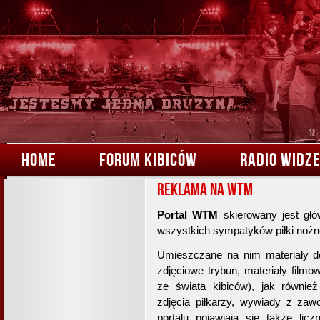
HOME
FORUM KIBICÓW
RADIO WIDZ
Reklama na WTM
Portal WTM
skierowany jest głó
wszystkich sympatyków piłki nożne
Umieszczane na nim materiały do
zdjęciowe trybun, materiały film
ze świata kibiców), jak również
zdjęcia piłkarzy, wywiady z zawo
portalu pojawiają się także li