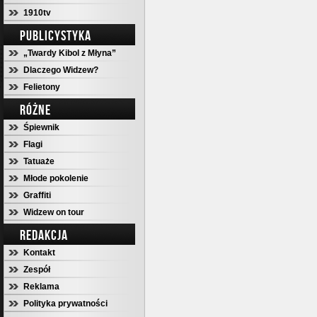
1910tv
PUBLICYSTYKA
„Twardy Kibol z Młyna”
Dlaczego Widzew?
Felietony
RÓŻNE
Śpiewnik
Flagi
Tatuaże
Młode pokolenie
Graffiti
Widzew on tour
REDAKCJA
Kontakt
Zespół
Reklama
Polityka prywatności