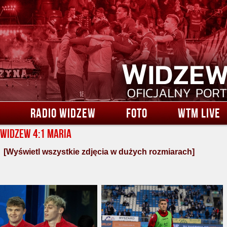
RADIO WIDZEW
FOTO
WTM LIVE
 Widzew 4:1 Maria
[Wyświetl wszystkie zdjęcia w dużych rozmiarach]