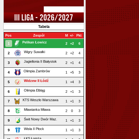
III LIGA - 2026/2027
Tabela
Pos
Zespół
M
+/-
Pkt
Pelikan Łowicz
1
2
+2
6
Wigry Suwałki
2
2
+2
4
Jagiellonia II Białystok
3
2
+1
4
Olimpia Zambrów
4
1
+5
3
Widzew II Łódź
5
1
+4
3
Olimpia Elbląg
6
2
+1
3
KTS Weszło Warszawa
7
1
+1
3
Mławianka Mława
8
2
0
3
Świt Nowy Dwór Maz.
9
1
+1
3
Wisła II Płock
9
1
+1
3
ŁKS Łomża