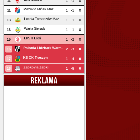
11
1
-1
0
Mazovia Mińsk Maz.
11
1
-1
0
Lechia Tomaszów Maz.
13
1
-1
0
Warta Sieradz
13
1
-1
0
ŁKS II Łódź
15
1
-2
0
Polonia Lidzbark Warm.
16
2
-3
0
KS CK Troszyn
17
1
-4
0
Ząbkovia Ząbki
18
1
-5
0
REKLAMA