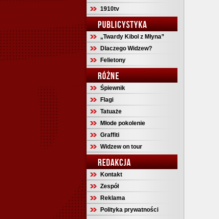
1910tv
PUBLICYSTYKA
„Twardy Kibol z Młyna”
Dlaczego Widzew?
Felietony
RÓŻNE
Śpiewnik
Flagi
Tatuaże
Młode pokolenie
Graffiti
Widzew on tour
REDAKCJA
Kontakt
Zespół
Reklama
Polityka prywatności