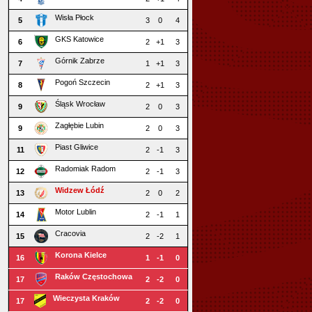
Wisła Płock
5
3
0
4
GKS Katowice
6
2
+1
3
Górnik Zabrze
7
1
+1
3
Pogoń Szczecin
8
2
+1
3
Śląsk Wrocław
9
2
0
3
Zagłębie Lubin
9
2
0
3
Piast Gliwice
11
2
-1
3
Radomiak Radom
12
2
-1
3
Widzew Łódź
13
2
0
2
Motor Lublin
14
2
-1
1
Cracovia
15
2
-2
1
Korona Kielce
16
1
-1
0
Raków Częstochowa
17
2
-2
0
Wieczysta Kraków
17
2
-2
0