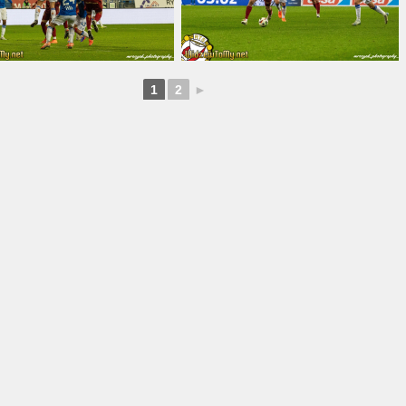
1
2
►