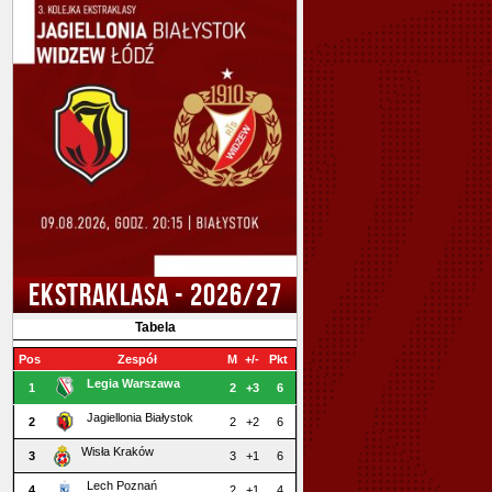
EKSTRAKLASA - 2026/27
Tabela
Pos
Zespół
M
+/-
Pkt
Legia Warszawa
1
2
+3
6
Jagiellonia Białystok
2
2
+2
6
Wisła Kraków
3
3
+1
6
Lech Poznań
4
2
+1
4