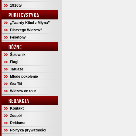
1910tv
PUBLICYSTYKA
„Twardy Kibol z Młyna”
Dlaczego Widzew?
Felietony
RÓŻNE
Śpiewnik
Flagi
Tatuaże
Młode pokolenie
Graffiti
Widzew on tour
REDAKCJA
Kontakt
Zespół
Reklama
Polityka prywatności