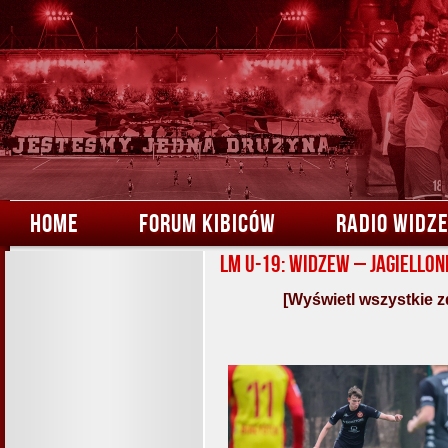
HOME
FORUM KIBICÓW
RADIO WIDZ
LM U-19: Widzew – Jagiellon
[Wyświetl wszystkie z