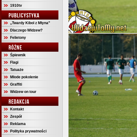
1910tv
PUBLICYSTYKA
„Twardy Kibol z Młyna”
Dlaczego Widzew?
Felietony
RÓŻNE
Śpiewnik
Flagi
Tatuaże
Młode pokolenie
Graffiti
Widzew on tour
REDAKCJA
Kontakt
Zespół
Reklama
Polityka prywatności