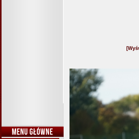
[Wyśw
MENU GŁÓWNE