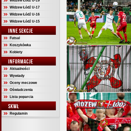
Widzew Łódź U-19
Widzew Łódź U-17
Widzew Łódź U-16
Widzew Łódź U-15
INNE SEKCJE
Futsal
Koszykówka
Kobiety
INFORMACJE
Aktualności
Wywiady
Oceny meczowe
Oświadczenia
Lista poparcia
SKWŁ
Regulamin