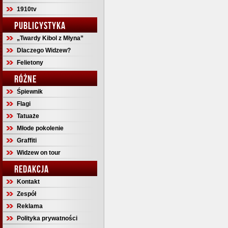
1910tv
PUBLICYSTYKA
„Twardy Kibol z Młyna”
Dlaczego Widzew?
Felietony
RÓŻNE
Śpiewnik
Flagi
Tatuaże
Młode pokolenie
Graffiti
Widzew on tour
REDAKCJA
Kontakt
Zespół
Reklama
Polityka prywatności