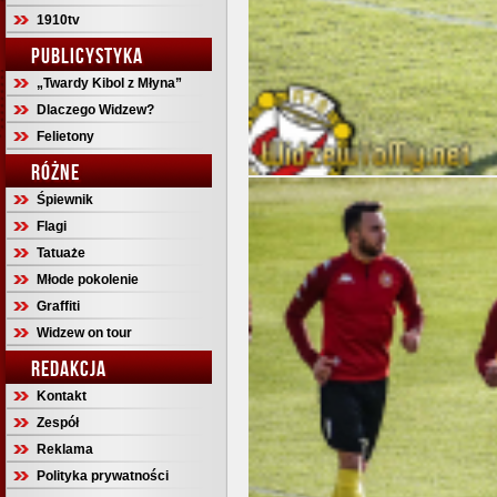
1910tv
PUBLICYSTYKA
„Twardy Kibol z Młyna”
Dlaczego Widzew?
Felietony
RÓŻNE
Śpiewnik
Flagi
Tatuaże
Młode pokolenie
Graffiti
Widzew on tour
REDAKCJA
Kontakt
Zespół
Reklama
Polityka prywatności