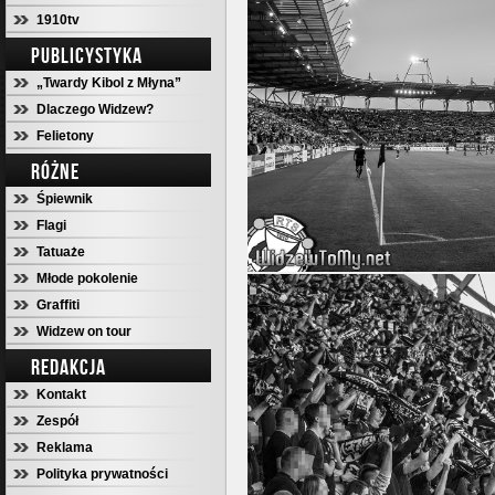
1910tv
PUBLICYSTYKA
„Twardy Kibol z Młyna”
Dlaczego Widzew?
Felietony
RÓŻNE
Śpiewnik
Flagi
Tatuaże
Młode pokolenie
Graffiti
Widzew on tour
REDAKCJA
Kontakt
Zespół
Reklama
Polityka prywatności