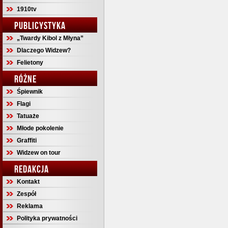
1910tv
PUBLICYSTYKA
„Twardy Kibol z Młyna”
Dlaczego Widzew?
Felietony
RÓŻNE
Śpiewnik
Flagi
Tatuaże
Młode pokolenie
Graffiti
Widzew on tour
REDAKCJA
Kontakt
Zespół
Reklama
Polityka prywatności