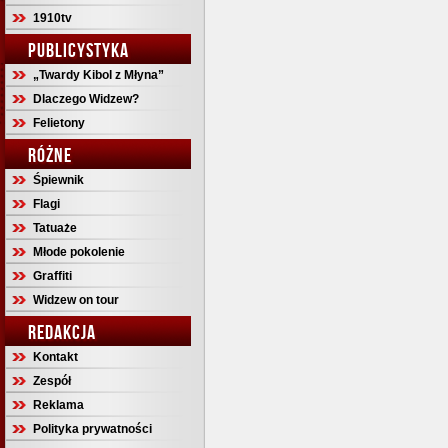
1910tv
PUBLICYSTYKA
„Twardy Kibol z Młyna”
Dlaczego Widzew?
Felietony
RÓŻNE
Śpiewnik
Flagi
Tatuaże
Młode pokolenie
Graffiti
Widzew on tour
REDAKCJA
Kontakt
Zespół
Reklama
Polityka prywatności