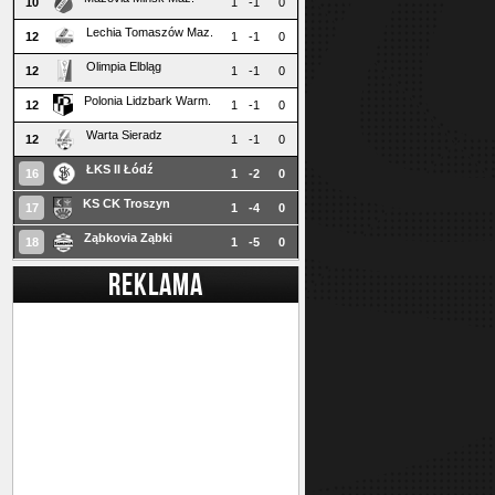
10
1
-1
0
Lechia Tomaszów Maz.
12
1
-1
0
Olimpia Elbląg
12
1
-1
0
Polonia Lidzbark Warm.
12
1
-1
0
Warta Sieradz
12
1
-1
0
ŁKS II Łódź
16
1
-2
0
KS CK Troszyn
17
1
-4
0
Ząbkovia Ząbki
18
1
-5
0
REKLAMA