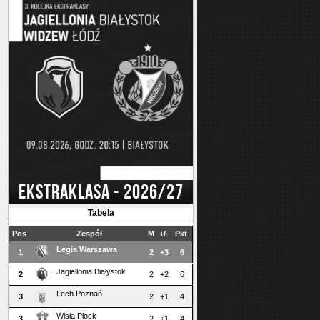
EKSTRAKLASA - 2026/27
Tabela
Pos
Zespół
M
+/-
Pkt
Legia Warszawa
1
2
+3
6
Jagiellonia Białystok
2
2
+2
6
Lech Poznań
3
2
+1
4
Wisła Płock
3
2
+1
4