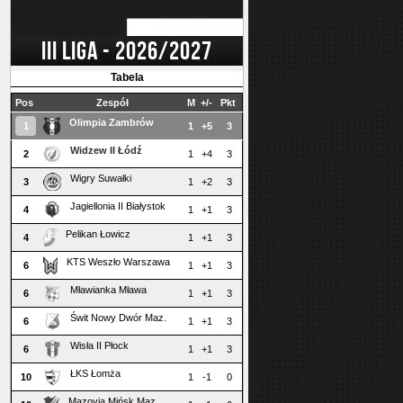
III LIGA - 2026/2027
Tabela
Pos
Zespół
M
+/-
Pkt
Olimpia Zambrów
1
1
+5
3
Widzew II Łódź
2
1
+4
3
Wigry Suwałki
3
1
+2
3
Jagiellonia II Białystok
4
1
+1
3
Pelikan Łowicz
4
1
+1
3
KTS Weszło Warszawa
6
1
+1
3
Mławianka Mława
6
1
+1
3
Świt Nowy Dwór Maz.
6
1
+1
3
Wisła II Płock
6
1
+1
3
ŁKS Łomża
10
1
-1
0
Mazovia Mińsk Maz.