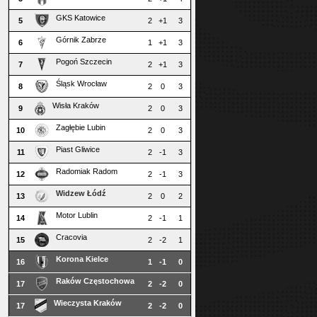
GKS Katowice
5
2
+1
3
Górnik Zabrze
6
1
+1
3
Pogoń Szczecin
7
2
+1
3
Śląsk Wrocław
8
2
0
3
Wisła Kraków
9
2
0
3
Zagłębie Lubin
10
2
0
3
Piast Gliwice
11
2
-1
3
Radomiak Radom
12
2
-1
3
Widzew Łódź
13
2
0
2
Motor Lublin
14
2
-1
1
Cracovia
15
2
-2
1
Korona Kielce
16
1
-1
0
Raków Częstochowa
17
2
-2
0
Wieczysta Kraków
17
2
-2
0