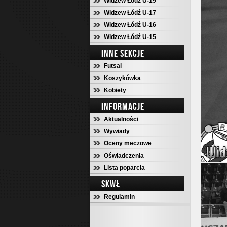
Widzew Łódź U-19
Widzew Łódź U-17
Widzew Łódź U-16
Widzew Łódź U-15
INNE SEKCJE
Futsal
Koszykówka
Kobiety
INFORMACJE
Aktualności
Wywiady
Oceny meczowe
Oświadczenia
Lista poparcia
SKWŁ
Regulamin