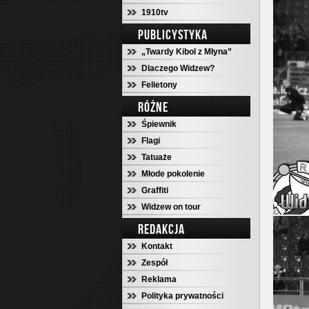
1910tv
PUBLICYSTYKA
„Twardy Kibol z Młyna”
Dlaczego Widzew?
Felietony
RÓŻNE
Śpiewnik
Flagi
Tatuaże
Młode pokolenie
Graffiti
Widzew on tour
REDAKCJA
Kontakt
Zespół
Reklama
Polityka prywatności