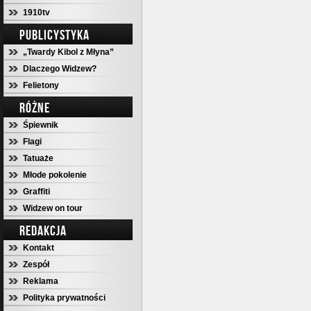
1910tv
PUBLICYSTYKA
„Twardy Kibol z Młyna”
Dlaczego Widzew?
Felietony
RÓŻNE
Śpiewnik
Flagi
Tatuaże
Młode pokolenie
Graffiti
Widzew on tour
REDAKCJA
Kontakt
Zespół
Reklama
Polityka prywatności