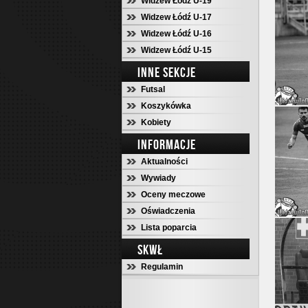
Widzew Łódź U-19
Widzew Łódź U-17
Widzew Łódź U-16
Widzew Łódź U-15
INNE SEKCJE
Futsal
Koszykówka
Kobiety
INFORMACJE
Aktualności
Wywiady
Oceny meczowe
Oświadczenia
Lista poparcia
SKWŁ
Regulamin