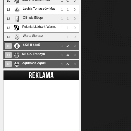
10
1
-1
0
Lechia Tomaszów Maz.
12
1
-1
0
Olimpia Elbląg
12
1
-1
0
Polonia Lidzbark Warm.
12
1
-1
0
Warta Sieradz
12
1
-1
0
ŁKS II Łódź
16
1
-2
0
KS CK Troszyn
17
1
-4
0
Ząbkovia Ząbki
18
1
-5
0
REKLAMA