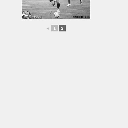
◄
1
2