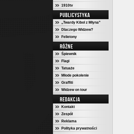
1910tv
PUBLICYSTYKA
„Twardy Kibol z Młyna”
Dlaczego Widzew?
Felietony
RÓŻNE
Śpiewnik
Flagi
Tatuaże
Młode pokolenie
Graffiti
Widzew on tour
REDAKCJA
Kontakt
Zespół
Reklama
Polityka prywatności