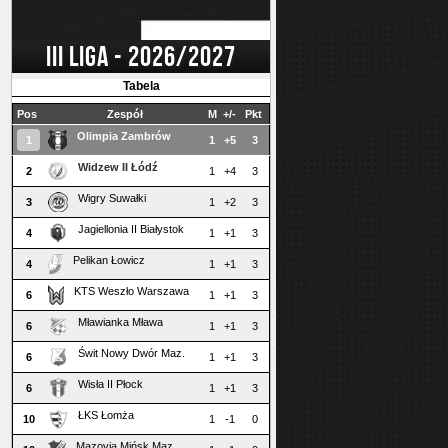
III LIGA - 2026/2027
Tabela
Pos
Zespół
M
+/-
Pkt
Olimpia Zambrów
1
1
+5
3
Widzew II Łódź
2
1
+4
3
Wigry Suwałki
3
1
+2
3
Jagiellonia II Białystok
4
1
+1
3
Pelikan Łowicz
4
1
+1
3
KTS Weszło Warszawa
6
1
+1
3
Mławianka Mława
6
1
+1
3
Świt Nowy Dwór Maz.
6
1
+1
3
Wisła II Płock
6
1
+1
3
ŁKS Łomża
10
1
-1
0
Mazovia Mińsk Maz.