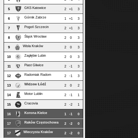
GKS Katowice
5
2
+1
3
Górnik Zabrze
6
1
+1
3
Pogoń Szczecin
7
2
+1
3
Śląsk Wrocław
8
2
0
3
Wisła Kraków
9
2
0
3
Zagłębie Lubin
10
2
0
3
Piast Gliwice
11
2
-1
3
Radomiak Radom
12
2
-1
3
Widzew Łódź
13
2
0
2
Motor Lublin
14
2
-1
1
Cracovia
15
2
-2
1
Korona Kielce
16
1
-1
0
Raków Częstochowa
17
2
-2
0
Wieczysta Kraków
17
2
-2
0