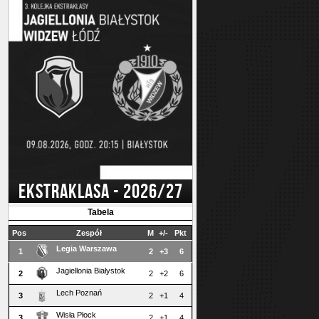
EKSTRAKLASA - 2026/27
Tabela
Pos
Zespół
M
+/-
Pkt
Legia Warszawa
1
2
+3
6
Jagiellonia Białystok
2
2
+2
6
Lech Poznań
3
2
+1
4
Wisła Płock
3
2
+1
4