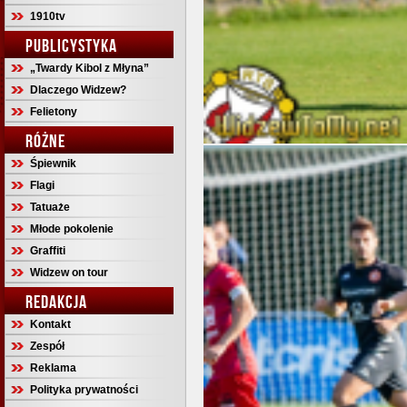
1910tv
PUBLICYSTYKA
„Twardy Kibol z Młyna”
Dlaczego Widzew?
Felietony
RÓŻNE
Śpiewnik
Flagi
Tatuaże
Młode pokolenie
Graffiti
Widzew on tour
REDAKCJA
Kontakt
Zespół
Reklama
Polityka prywatności