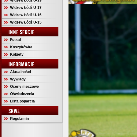
Widzew Łódź U-19
Widzew Łódź U-17
Widzew Łódź U-16
Widzew Łódź U-15
INNE SEKCJE
Futsal
Koszykówka
Kobiety
INFORMACJE
Aktualności
Wywiady
Oceny meczowe
Oświadczenia
Lista poparcia
SKWŁ
Regulamin