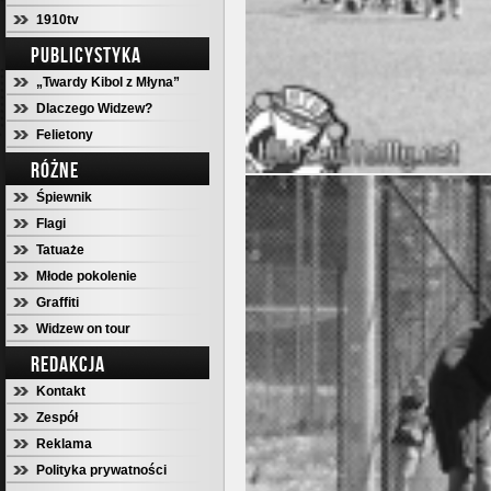
1910tv
PUBLICYSTYKA
„Twardy Kibol z Młyna”
Dlaczego Widzew?
Felietony
RÓŻNE
Śpiewnik
Flagi
Tatuaże
Młode pokolenie
Graffiti
Widzew on tour
REDAKCJA
Kontakt
Zespół
Reklama
Polityka prywatności