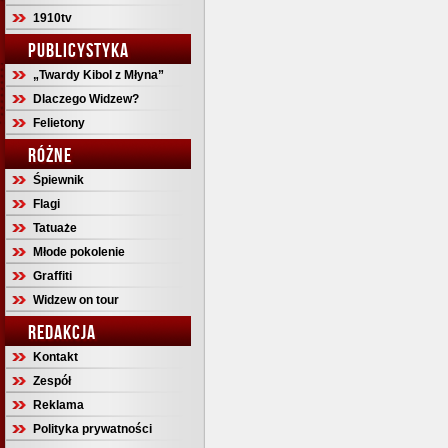
1910tv
PUBLICYSTYKA
„Twardy Kibol z Młyna”
Dlaczego Widzew?
Felietony
RÓŻNE
Śpiewnik
Flagi
Tatuaże
Młode pokolenie
Graffiti
Widzew on tour
REDAKCJA
Kontakt
Zespół
Reklama
Polityka prywatności