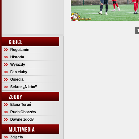
KIBICE
Regulamin
Historia
Wyjazdy
Fan cluby
Osiedla
Sektor „Niebo”
ZGODY
Elana Toruń
Ruch Chorzów
Dawne zgody
MULTIMEDIA
Zdjęcia