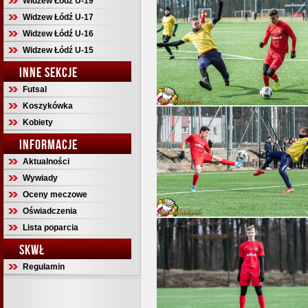
Widzew Łódź U-19
Widzew Łódź U-17
Widzew Łódź U-16
Widzew Łódź U-15
INNE SEKCJE
Futsal
Koszykówka
Kobiety
INFORMACJE
Aktualności
Wywiady
Oceny meczowe
Oświadczenia
Lista poparcia
SKWŁ
Regulamin