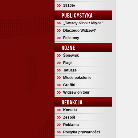
1910tv
PUBLICYSTYKA
„Twardy Kibol z Młyna”
Dlaczego Widzew?
Felietony
RÓŻNE
Śpiewnik
Flagi
Tatuaże
Młode pokolenie
Graffiti
Widzew on tour
REDAKCJA
Kontakt
Zespół
Reklama
Polityka prywatności