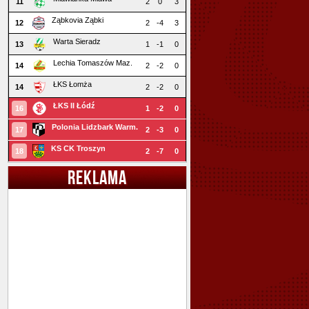
11
2
0
3
Ząbkovia Ząbki
12
2
-4
3
Warta Sieradz
13
1
-1
0
Lechia Tomaszów Maz.
14
2
-2
0
ŁKS Łomża
14
2
-2
0
ŁKS II Łódź
16
1
-2
0
Polonia Lidzbark Warm.
17
2
-3
0
KS CK Troszyn
18
2
-7
0
REKLAMA