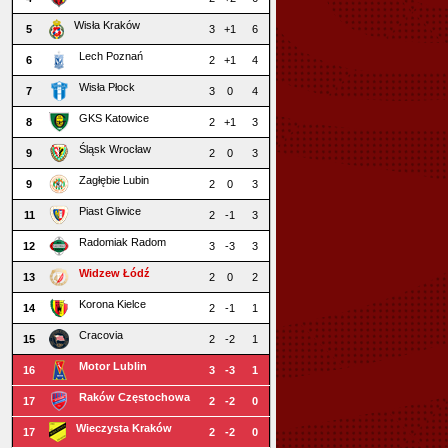
Wisła Kraków
5
3
+1
6
Lech Poznań
6
2
+1
4
Wisła Płock
7
3
0
4
GKS Katowice
8
2
+1
3
Śląsk Wrocław
9
2
0
3
Zagłębie Lubin
9
2
0
3
Piast Gliwice
11
2
-1
3
Radomiak Radom
12
3
-3
3
Widzew Łódź
13
2
0
2
Korona Kielce
14
2
-1
1
Cracovia
15
2
-2
1
Motor Lublin
16
3
-3
1
Raków Częstochowa
17
2
-2
0
Wieczysta Kraków
17
2
-2
0