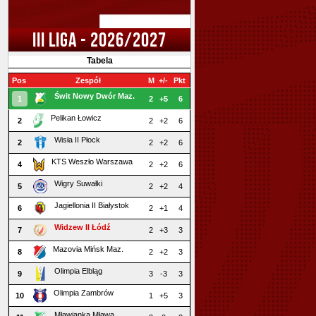
III LIGA - 2026/2027
Tabela
Pos
Zespół
M
+/-
Pkt
Świt Nowy Dwór Maz.
1
2
+5
6
Pelikan Łowicz
2
2
+2
6
Wisła II Płock
2
2
+2
6
KTS Weszło Warszawa
4
2
+2
6
Wigry Suwałki
5
2
+2
4
Jagiellonia II Białystok
6
2
+1
4
Widzew II Łódź
7
2
+3
3
Mazovia Mińsk Maz.
8
2
+2
3
Olimpia Elbląg
9
3
-3
3
Olimpia Zambrów
10
1
+5
3
Mławianka Mława