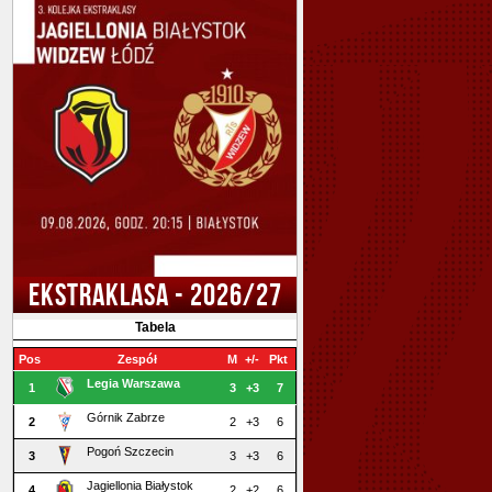
EKSTRAKLASA - 2026/27
Tabela
Pos
Zespół
M
+/-
Pkt
Legia Warszawa
1
3
+3
7
Górnik Zabrze
2
2
+3
6
Pogoń Szczecin
3
3
+3
6
Jagiellonia Białystok
4
2
+2
6