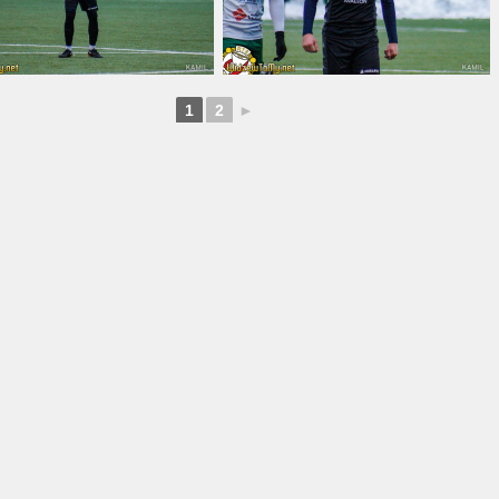
1
2
►