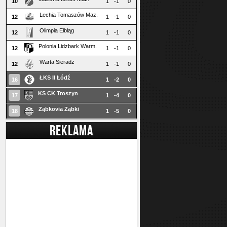
10
1
-1
0
Lechia Tomaszów Maz.
12
1
-1
0
Olimpia Elbląg
12
1
-1
0
Polonia Lidzbark Warm.
12
1
-1
0
Warta Sieradz
12
1
-1
0
ŁKS II Łódź
16
1
-2
0
KS CK Troszyn
17
1
-4
0
Ząbkovia Ząbki
18
1
-5
0
REKLAMA