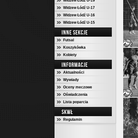
Widzew Łódź U-19
Widzew Łódź U-17
Widzew Łódź U-16
Widzew Łódź U-15
INNE SEKCJE
Futsal
Koszykówka
Kobiety
INFORMACJE
Aktualności
Wywiady
Oceny meczowe
Oświadczenia
Lista poparcia
SKWŁ
Regulamin