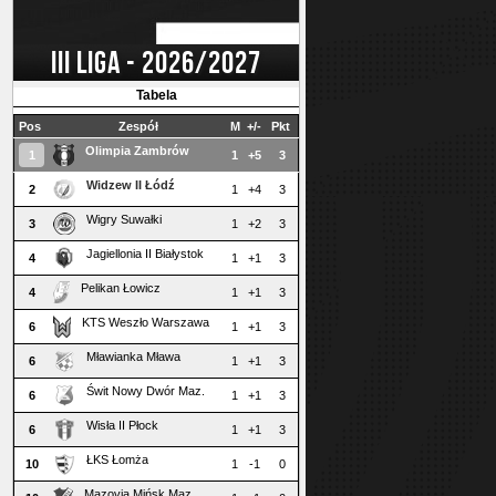
III LIGA - 2026/2027
Tabela
Pos
Zespół
M
+/-
Pkt
Olimpia Zambrów
1
1
+5
3
Widzew II Łódź
2
1
+4
3
Wigry Suwałki
3
1
+2
3
Jagiellonia II Białystok
4
1
+1
3
Pelikan Łowicz
4
1
+1
3
KTS Weszło Warszawa
6
1
+1
3
Mławianka Mława
6
1
+1
3
Świt Nowy Dwór Maz.
6
1
+1
3
Wisła II Płock
6
1
+1
3
ŁKS Łomża
10
1
-1
0
Mazovia Mińsk Maz.