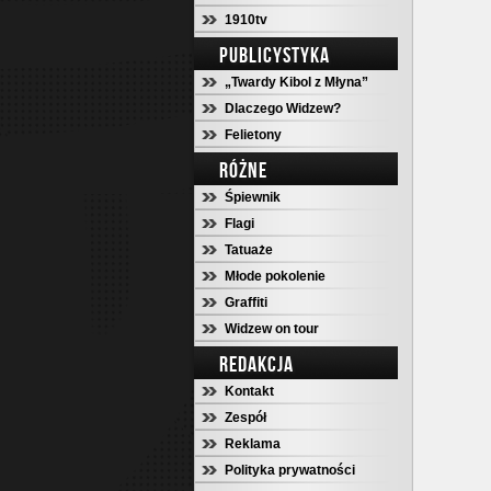
1910tv
PUBLICYSTYKA
„Twardy Kibol z Młyna”
Dlaczego Widzew?
Felietony
RÓŻNE
Śpiewnik
Flagi
Tatuaże
Młode pokolenie
Graffiti
Widzew on tour
REDAKCJA
Kontakt
Zespół
Reklama
Polityka prywatności