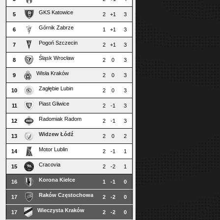
GKS Katowice
5
2
+1
3
Górnik Zabrze
6
1
+1
3
Pogoń Szczecin
7
2
+1
3
Śląsk Wrocław
8
2
0
3
Wisła Kraków
9
2
0
3
Zagłębie Lubin
10
2
0
3
Piast Gliwice
11
2
-1
3
Radomiak Radom
12
2
-1
3
Widzew Łódź
13
2
0
2
Motor Lublin
14
2
-1
1
Cracovia
15
2
-2
1
Korona Kielce
16
1
-1
0
Raków Częstochowa
17
2
-2
0
Wieczysta Kraków
17
2
-2
0