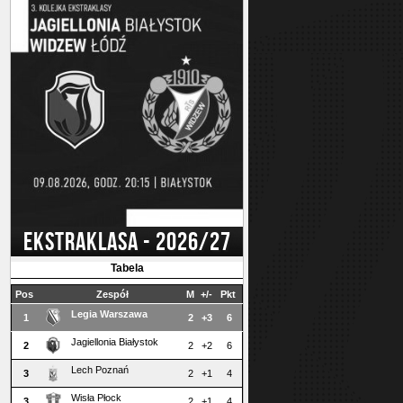
EKSTRAKLASA - 2026/27
Tabela
Pos
Zespół
M
+/-
Pkt
Legia Warszawa
1
2
+3
6
Jagiellonia Białystok
2
2
+2
6
Lech Poznań
3
2
+1
4
Wisła Płock
3
2
+1
4