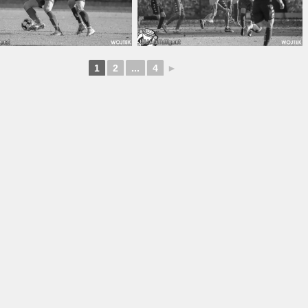
1
2
...
4
►