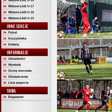
Widzew Łódź U-19
Widzew Łódź U-17
Widzew Łódź U-16
Widzew Łódź U-15
INNE SEKCJE
Futsal
Koszykówka
Kobiety
INFORMACJE
Aktualności
Wywiady
Oceny meczowe
Oświadczenia
Lista poparcia
SKWŁ
Regulamin