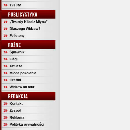
1910tv
PUBLICYSTYKA
„Twardy Kibol z Młyna”
Dlaczego Widzew?
Felietony
RÓŻNE
Śpiewnik
Flagi
Tatuaże
Młode pokolenie
Graffiti
Widzew on tour
REDAKCJA
Kontakt
Zespół
Reklama
Polityka prywatności