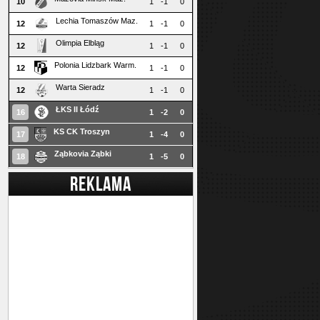
10
1
-1
0
Lechia Tomaszów Maz.
12
1
-1
0
Olimpia Elbląg
12
1
-1
0
Polonia Lidzbark Warm.
12
1
-1
0
Warta Sieradz
12
1
-1
0
ŁKS II Łódź
16
1
-2
0
KS CK Troszyn
17
1
-4
0
Ząbkovia Ząbki
18
1
-5
0
REKLAMA