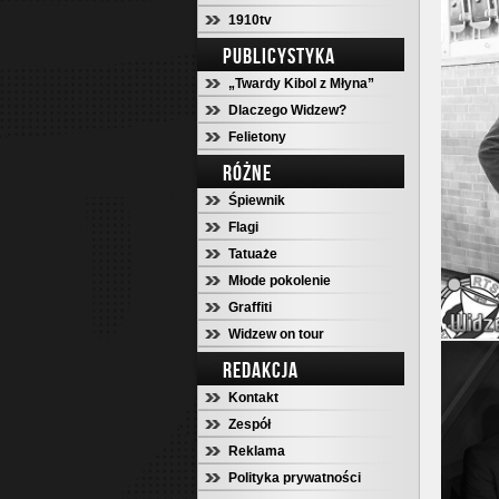
1910tv
PUBLICYSTYKA
„Twardy Kibol z Młyna”
Dlaczego Widzew?
Felietony
RÓŻNE
Śpiewnik
Flagi
Tatuaże
Młode pokolenie
Graffiti
Widzew on tour
REDAKCJA
Kontakt
Zespół
Reklama
Polityka prywatności