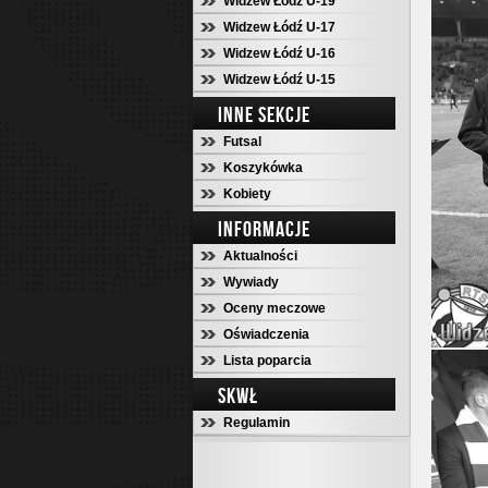
Widzew Łódź U-19
Widzew Łódź U-17
Widzew Łódź U-16
Widzew Łódź U-15
INNE SEKCJE
Futsal
Koszykówka
Kobiety
INFORMACJE
Aktualności
Wywiady
Oceny meczowe
Oświadczenia
Lista poparcia
SKWŁ
Regulamin