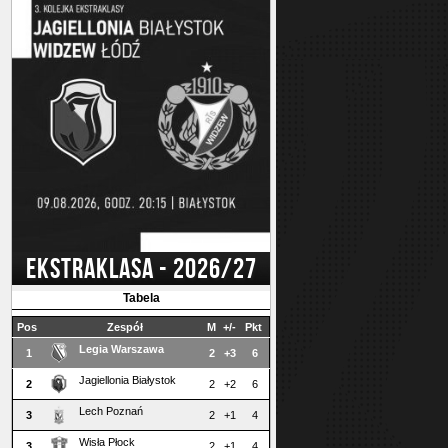
EKSTRAKLASA - 2026/27
Tabela
Pos
Zespół
M
+/-
Pkt
Legia Warszawa
1
2
+3
6
Jagiellonia Białystok
2
2
+2
6
Lech Poznań
3
2
+1
4
Wisła Płock
3
2
+1
4