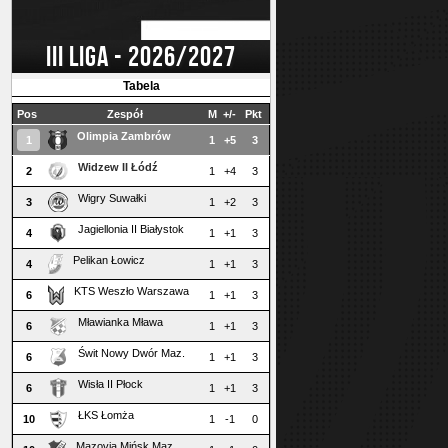
III LIGA - 2026/2027
Tabela
Pos
Zespół
M
+/-
Pkt
Olimpia Zambrów
1
1
+5
3
Widzew II Łódź
2
1
+4
3
Wigry Suwałki
3
1
+2
3
Jagiellonia II Białystok
4
1
+1
3
Pelikan Łowicz
4
1
+1
3
KTS Weszło Warszawa
6
1
+1
3
Mławianka Mława
6
1
+1
3
Świt Nowy Dwór Maz.
6
1
+1
3
Wisła II Płock
6
1
+1
3
ŁKS Łomża
10
1
-1
0
Mazovia Mińsk Maz.