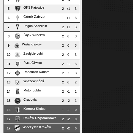
GKS Katowice
5
2
+1
3
Górnik Zabrze
6
1
+1
3
Pogoń Szczecin
7
2
+1
3
Śląsk Wrocław
8
2
0
3
Wisła Kraków
9
2
0
3
Zagłębie Lubin
10
2
0
3
Piast Gliwice
11
2
-1
3
Radomiak Radom
12
2
-1
3
Widzew Łódź
13
2
0
2
Motor Lublin
14
2
-1
1
Cracovia
15
2
-2
1
Korona Kielce
16
1
-1
0
Raków Częstochowa
17
2
-2
0
Wieczysta Kraków
17
2
-2
0