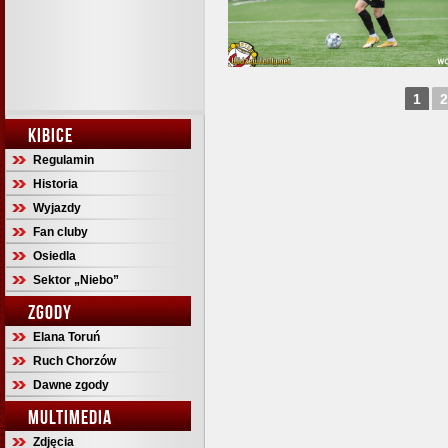
1
2
KIBICE
Regulamin
Historia
Wyjazdy
Fan cluby
Osiedla
Sektor „Niebo”
ZGODY
Elana Toruń
Ruch Chorzów
Dawne zgody
MULTIMEDIA
Zdjęcia