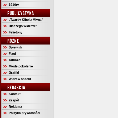
1910tv
PUBLICYSTYKA
„Twardy Kibol z Młyna”
Dlaczego Widzew?
Felietony
RÓŻNE
Śpiewnik
Flagi
Tatuaże
Młode pokolenie
Graffiti
Widzew on tour
REDAKCJA
Kontakt
Zespół
Reklama
Polityka prywatności