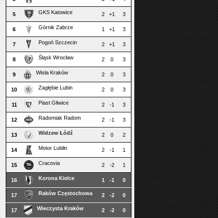
GKS Katowice
5
2
+1
3
Górnik Zabrze
6
1
+1
3
Pogoń Szczecin
7
2
+1
3
Śląsk Wrocław
8
2
0
3
Wisła Kraków
9
2
0
3
Zagłębie Lubin
10
2
0
3
Piast Gliwice
11
2
-1
3
Radomiak Radom
12
2
-1
3
Widzew Łódź
13
2
0
2
Motor Lublin
14
2
-1
1
Cracovia
15
2
-2
1
Korona Kielce
16
1
-1
0
Raków Częstochowa
17
2
-2
0
Wieczysta Kraków
17
2
-2
0