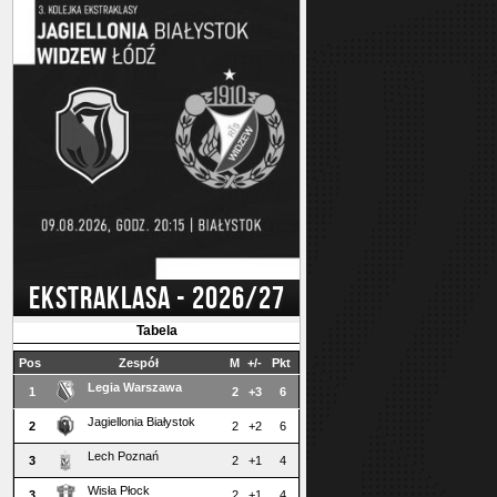
EKSTRAKLASA - 2026/27
Tabela
Pos
Zespół
M
+/-
Pkt
Legia Warszawa
1
2
+3
6
Jagiellonia Białystok
2
2
+2
6
Lech Poznań
3
2
+1
4
Wisła Płock
3
2
+1
4