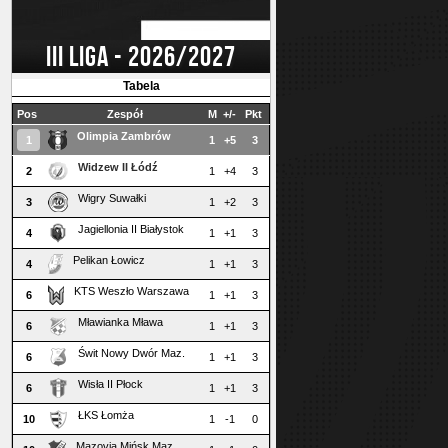
III LIGA - 2026/2027
Tabela
Pos
Zespół
M
+/-
Pkt
Olimpia Zambrów
1
1
+5
3
Widzew II Łódź
2
1
+4
3
Wigry Suwałki
3
1
+2
3
Jagiellonia II Białystok
4
1
+1
3
Pelikan Łowicz
4
1
+1
3
KTS Weszło Warszawa
6
1
+1
3
Mławianka Mława
6
1
+1
3
Świt Nowy Dwór Maz.
6
1
+1
3
Wisła II Płock
6
1
+1
3
ŁKS Łomża
10
1
-1
0
Mazovia Mińsk Maz.