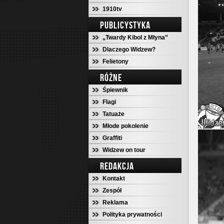
1910tv
PUBLICYSTYKA
„Twardy Kibol z Młyna”
Dlaczego Widzew?
Felietony
RÓŻNE
Śpiewnik
Flagi
Tatuaże
Młode pokolenie
Graffiti
Widzew on tour
REDAKCJA
Kontakt
Zespół
Reklama
Polityka prywatności