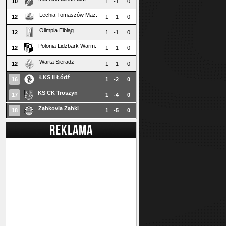
10
1
-1
0
Lechia Tomaszów Maz.
12
1
-1
0
Olimpia Elbląg
12
1
-1
0
Polonia Lidzbark Warm.
12
1
-1
0
Warta Sieradz
12
1
-1
0
ŁKS II Łódź
16
1
-2
0
KS CK Troszyn
17
1
-4
0
Ząbkovia Ząbki
18
1
-5
0
REKLAMA