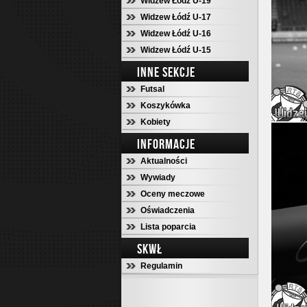
Widzew Łódź U-19
Widzew Łódź U-17
Widzew Łódź U-16
Widzew Łódź U-15
INNE SEKCJE
Futsal
Koszykówka
Kobiety
INFORMACJE
Aktualności
Wywiady
Oceny meczowe
Oświadczenia
Lista poparcia
SKWŁ
Regulamin