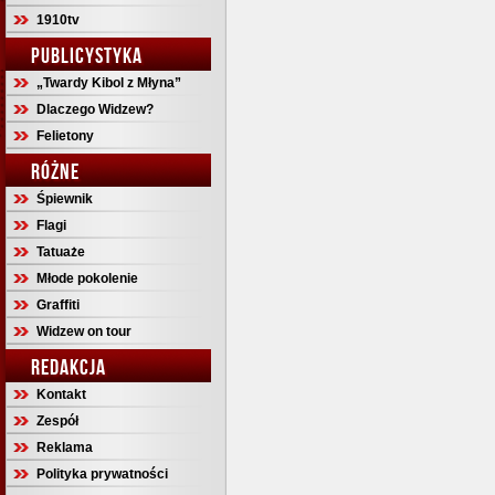
1910tv
PUBLICYSTYKA
„Twardy Kibol z Młyna”
Dlaczego Widzew?
Felietony
RÓŻNE
Śpiewnik
Flagi
Tatuaże
Młode pokolenie
Graffiti
Widzew on tour
REDAKCJA
Kontakt
Zespół
Reklama
Polityka prywatności