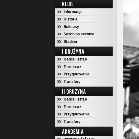
KLUB
Informacje
Historia
Sukcesy
Sezon po sezonie
Stadion
I DRUŻYNA
Kadra i sztab
Terminarz
Przygotowania
Transfery
II DRUŻYNA
Kadra i sztab
Terminarz
Przygotowania
Transfery
AKADEMIA