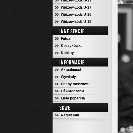
Widzew Łódź U-19
Widzew Łódź U-17
Widzew Łódź U-16
Widzew Łódź U-15
INNE SEKCJE
Futsal
Koszykówka
Kobiety
INFORMACJE
Aktualności
Wywiady
Oceny meczowe
Oświadczenia
Lista poparcia
SKWŁ
Regulamin