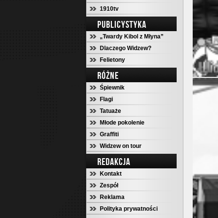
1910tv
PUBLICYSTYKA
„Twardy Kibol z Młyna”
Dlaczego Widzew?
Felietony
RÓŻNE
Śpiewnik
Flagi
Tatuaże
Młode pokolenie
Graffiti
Widzew on tour
REDAKCJA
Kontakt
Zespół
Reklama
Polityka prywatności