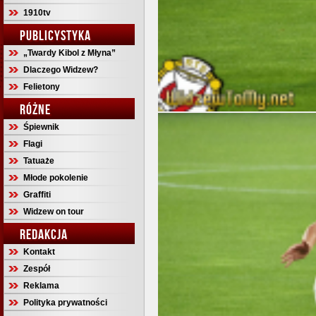
1910tv
PUBLICYSTYKA
„Twardy Kibol z Młyna”
Dlaczego Widzew?
Felietony
RÓŻNE
Śpiewnik
Flagi
Tatuaże
Młode pokolenie
Graffiti
Widzew on tour
REDAKCJA
Kontakt
Zespół
Reklama
Polityka prywatności