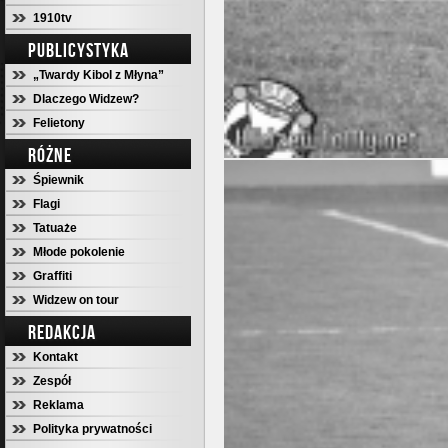
1910tv
PUBLICYSTYKA
„Twardy Kibol z Młyna”
Dlaczego Widzew?
Felietony
RÓŻNE
Śpiewnik
Flagi
Tatuaże
Młode pokolenie
Graffiti
Widzew on tour
REDAKCJA
Kontakt
Zespół
Reklama
Polityka prywatności