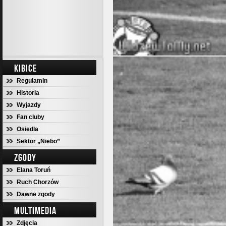
KIBICE
Regulamin
Historia
Wyjazdy
Fan cluby
Osiedla
Sektor „Niebo”
ZGODY
Elana Toruń
Ruch Chorzów
Dawne zgody
MULTIMEDIA
Zdjęcia