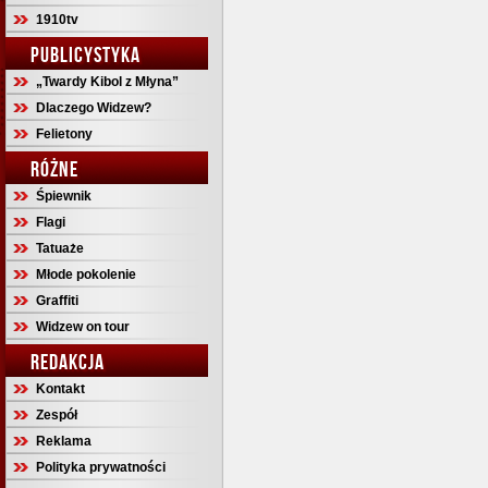
1910tv
PUBLICYSTYKA
„Twardy Kibol z Młyna”
Dlaczego Widzew?
Felietony
RÓŻNE
Śpiewnik
Flagi
Tatuaże
Młode pokolenie
Graffiti
Widzew on tour
REDAKCJA
Kontakt
Zespół
Reklama
Polityka prywatności