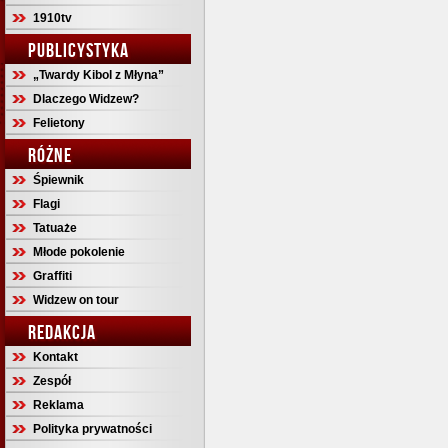
1910tv
PUBLICYSTYKA
„Twardy Kibol z Młyna”
Dlaczego Widzew?
Felietony
RÓŻNE
Śpiewnik
Flagi
Tatuaże
Młode pokolenie
Graffiti
Widzew on tour
REDAKCJA
Kontakt
Zespół
Reklama
Polityka prywatności