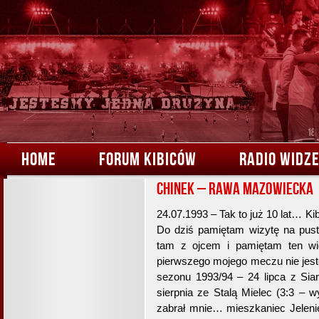
HOME
FORUM KIBICÓW
RADIO WIDZ
Chinek – Rawa Mazowiecka
24.07.1993 – Tak to już 10 lat… 
Do dziś pamiętam wizytę na pust
tam z ojcem i pamiętam ten wid
pierwszego mojego meczu nie jest
sezonu 1993/94 – 24 lipca z Si
sierpnia ze Stalą Mielec (3:3 – 
zabrał mnie… mieszkaniec Jelenie