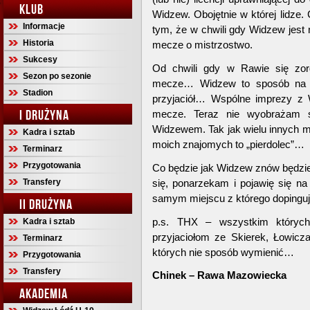
KLUB
Widzew. Obojętnie w której lidze.
Informacje
tym, że w chwili gdy Widzew jest 
Historia
mecze o mistrzostwo.
Sukcesy
Od chwili gdy w Rawie się zor
Sezon po sezonie
mecze… Widzew to sposób na ży
Stadion
przyjaciół… Wspólne imprezy z
I DRUŻYNA
mecze. Teraz nie wyobrażam 
Widzewem. Tak jak wielu innych ma
Kadra i sztab
moich znajomych to „pierdolec”…
Terminarz
Przygotowania
Co będzie jak Widzew znów będzi
Transfery
się, ponarzekam i pojawię się 
samym miejscu z którego dopinguj
II DRUŻYNA
p.s. THX – wszystkim któryc
Kadra i sztab
przyjaciołom ze Skierek, Łowic
Terminarz
których nie sposób wymienić…
Przygotowania
Transfery
Chinek – Rawa Mazowiecka
AKADEMIA