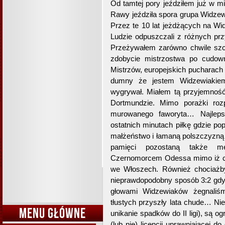
Od tamtej pory jeździłem już w m
Rawy jeździła spora grupa Widze
Przez te 10 lat jeżdżących na Wi
Ludzie odpuszczali z różnych pr
Przeżywałem zarówno chwile szc
zdobycie mistrzostwa po cudow
Mistrzów, europejskich pucharach 
dumny że jestem Widzewiakiem
wygrywał. Miałem tą przyjemno
Dortmundzie. Mimo porażki roz
murowanego faworyta… Najleps
ostatnich minutach piłkę gdzie p
małżeństwo i łamaną polszczyzną 
pamięci pozostaną także 
Czernomorcem Odessa mimo iż cz
we Włoszech. Również chociażb
nieprawdopodobny sposób 3:2 gd
głowami Widzewiaków żegnaliśm
tłustych przyszły lata chude… Ni
MENU GŁÓWNE
unikanie spadków do II ligi), są 
(lub nie) licencji uprawniającej d