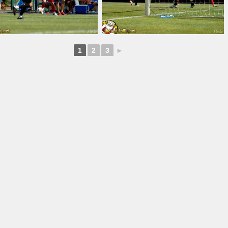
1
2
3
►