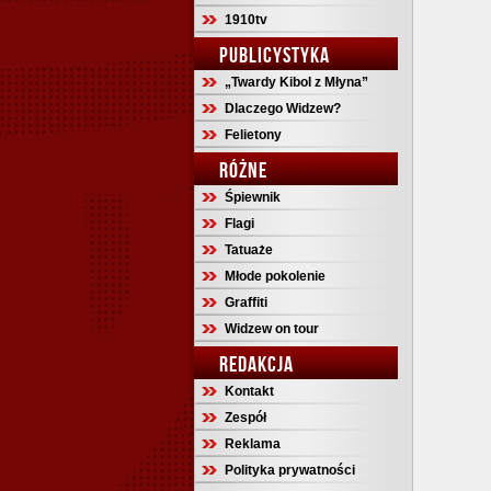
1910tv
PUBLICYSTYKA
„Twardy Kibol z Młyna”
Dlaczego Widzew?
Felietony
RÓŻNE
Śpiewnik
Flagi
Tatuaże
Młode pokolenie
Graffiti
Widzew on tour
REDAKCJA
Kontakt
Zespół
Reklama
Polityka prywatności