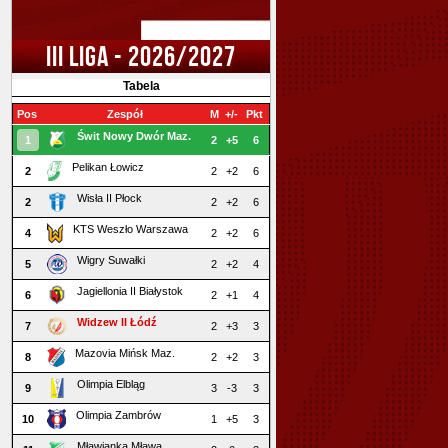
III LIGA - 2026/2027
Tabela
Pos
Zespół
M
+/-
Pkt
Świt Nowy Dwór Maz.
1
2
+5
6
Pelikan Łowicz
2
2
+2
6
Wisła II Płock
2
2
+2
6
KTS Weszło Warszawa
4
2
+2
6
Wigry Suwałki
5
2
+2
4
Jagiellonia II Białystok
6
2
+1
4
Widzew II Łódź
7
2
+3
3
Mazovia Mińsk Maz.
8
2
+2
3
Olimpia Elbląg
9
3
-3
3
Olimpia Zambrów
10
1
+5
3
Mławianka Mława