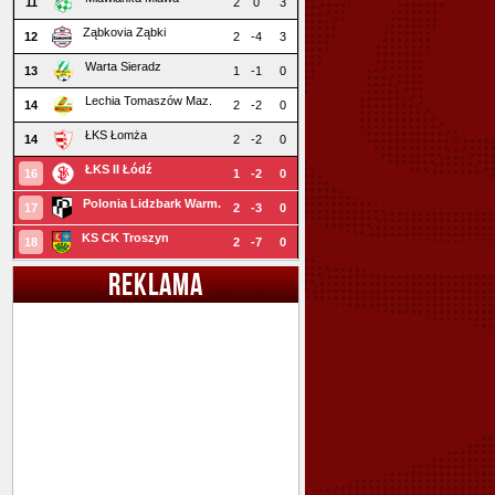
11
2
0
3
Ząbkovia Ząbki
12
2
-4
3
Warta Sieradz
13
1
-1
0
Lechia Tomaszów Maz.
14
2
-2
0
ŁKS Łomża
14
2
-2
0
ŁKS II Łódź
16
1
-2
0
Polonia Lidzbark Warm.
17
2
-3
0
KS CK Troszyn
18
2
-7
0
REKLAMA