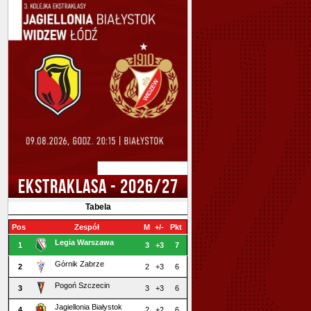
EKSTRAKLASA - 2026/27
Tabela
Pos
Zespół
M
+/-
Pkt
Legia Warszawa
1
3
+3
7
Górnik Zabrze
2
2
+3
6
Pogoń Szczecin
3
3
+3
6
Jagiellonia Białystok
4
2
+2
6