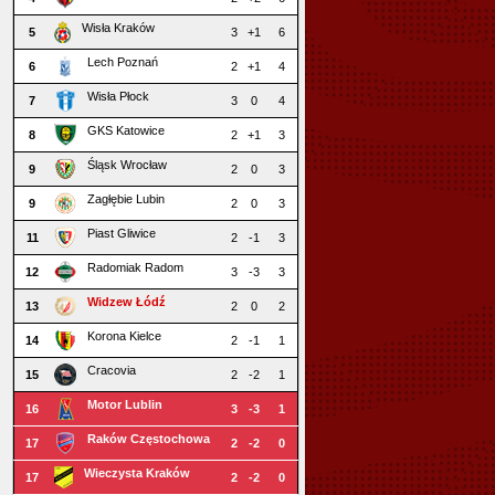
Wisła Kraków
5
3
+1
6
Lech Poznań
6
2
+1
4
Wisła Płock
7
3
0
4
GKS Katowice
8
2
+1
3
Śląsk Wrocław
9
2
0
3
Zagłębie Lubin
9
2
0
3
Piast Gliwice
11
2
-1
3
Radomiak Radom
12
3
-3
3
Widzew Łódź
13
2
0
2
Korona Kielce
14
2
-1
1
Cracovia
15
2
-2
1
Motor Lublin
16
3
-3
1
Raków Częstochowa
17
2
-2
0
Wieczysta Kraków
17
2
-2
0