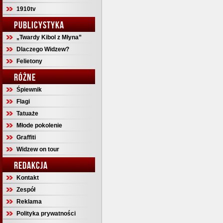
1910tv
PUBLICYSTYKA
„Twardy Kibol z Młyna”
Dlaczego Widzew?
Felietony
RÓŻNE
Śpiewnik
Flagi
Tatuaże
Młode pokolenie
Graffiti
Widzew on tour
REDAKCJA
Kontakt
Zespół
Reklama
Polityka prywatności