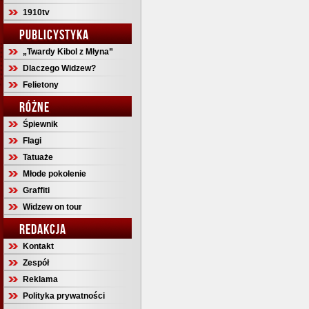
1910tv
PUBLICYSTYKA
„Twardy Kibol z Młyna”
Dlaczego Widzew?
Felietony
RÓŻNE
Śpiewnik
Flagi
Tatuaże
Młode pokolenie
Graffiti
Widzew on tour
REDAKCJA
Kontakt
Zespół
Reklama
Polityka prywatności