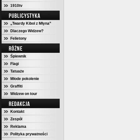
1910tv
PUBLICYSTYKA
„Twardy Kibol z Młyna”
Dlaczego Widzew?
Felietony
RÓŻNE
Śpiewnik
Flagi
Tatuaże
Młode pokolenie
Graffiti
Widzew on tour
REDAKCJA
Kontakt
Zespół
Reklama
Polityka prywatności