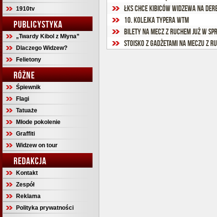
ŁKS chce kibiców Widzewa na derba
1910tv
10. kolejka Typera WTM
PUBLICYSTYKA
Bilety na mecz z Ruchem już w sp
„Twardy Kibol z Młyna”
Stoisko z gadżetami na meczu z R
Dlaczego Widzew?
Felietony
RÓŻNE
Śpiewnik
Flagi
Tatuaże
Młode pokolenie
Graffiti
Widzew on tour
REDAKCJA
Kontakt
Zespół
Reklama
Polityka prywatności