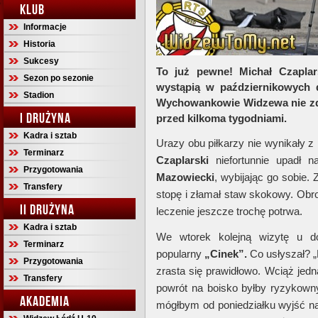
KLUB
Informacje
Historia
Sukcesy
To już pewne! Michał Czaplar
Sezon po sezonie
wystąpią w październikowych 
Stadion
Wychowankowie Widzewa nie zdą
I DRUŻYNA
przed kilkoma tygodniami.
Kadra i sztab
Urazy obu piłkarzy nie wynikały z
Terminarz
Czaplarski
niefortunnie upadł
Przygotowania
Mazowiecki
, wybijając go sobie. 
Transfery
stopę i złamał staw skokowy. Obro
II DRUŻYNA
leczenie jeszcze trochę potrwa.
Kadra i sztab
We wtorek kolejną wizytę u 
Terminarz
popularny
„Cinek”.
Co usłyszał? „D
Przygotowania
zrasta się prawidłowo. Wciąż jedn
Transfery
powrót na boisko byłby ryzykown
AKADEMIA
mógłbym od poniedziałku wyjść na 