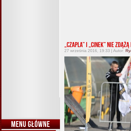
„Czapla” i „Cinek” nie zdążą
27 września 2016, 19:33 | Autor:
Ry
MENU GŁÓWNE