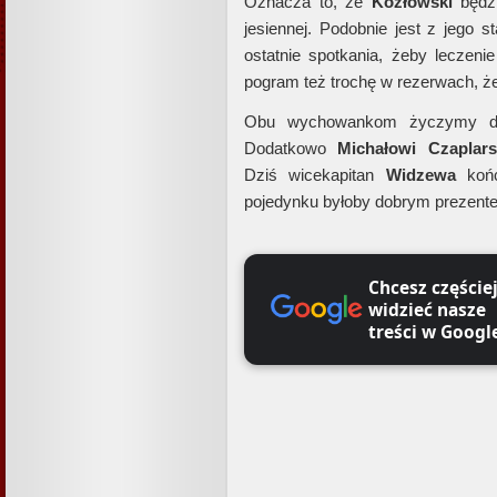
Oznacza to, że
Kozłowski
będzi
jesiennej. Podobnie jest z jego 
ostatnie spotkania, żeby leczeni
pogram też trochę w rezerwach, ż
Obu wychowankom życzymy duż
Dodatkowo
Michałowi Czaplar
Dziś wicekapitan
Widzewa
końc
pojedynku byłoby dobrym prezent
Chcesz częście
widzieć nasze
treści w Googl