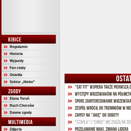
KIBICE
Regulamin
Historia
Wyjazdy
Fan cluby
Osiedla
OSTA
Sektor „Niebo”
"Eat Fit" wspiera także pierwszą
ZGODY
Występy widzewiaków na półmet
Elana Toruń
Spore zainteresowanie widzewsk
Ruch Chorzów
Zespół wrócił do treningów w ni
Dawne zgody
Zapisy na "Jagę" do soboty
MULTIMEDIA
"Czapla" i "Cinek" nie zdążą na d
Przełamanie Mąki, zmiana lidera
Zdjęcia