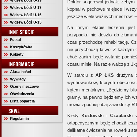
Widzew Łódź U-19
Doktor sugerował jednak, żebym 
Widzew Łódź U-17
kopnął w pechowe miejsce i wszy
Widzew Łódź U-16
jeszcze wiele ważnych meczów” 
Widzew Łódź U-15
Na innym etapie leczenia jes
INNE SEKCJE
przypadku nie doszło do złamani
Futsal
czas przechodzę rehabilitację. Cz
Koszykówka
nie przychodzą łatwo. Z każdym 
Kobiety
choć zanim będę wstanie podnie
INFORMACJE
czasu minie. Na razie walczę z 1k
Aktualności
W starciu z
AP ŁKS
drużyna b
Wywiady
wychowanków, których obecność 
Oceny meczowe
kątem mentalnym. „Będziemy blis
Oświadczenia
gramy, na pewno będziemy ich wsp
Lista poparcia
mówią zgodniej obaj zawodnicy
RT
SKWŁ
Kiedy
Kozłowski
i
Czaplarski
w
Regulamin
ortopedycznym będę chodził jesz
delikatne ćwiczenia na rowerku st