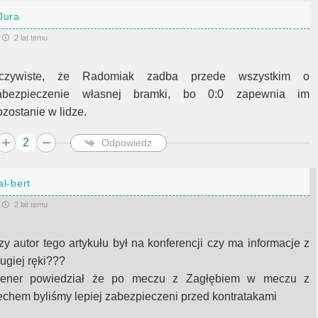
Jura
2 lat temu
czywiste, że Radomiak zadba przede wszystkim o
abezpieczenie własnej bramki, bo 0:0 zapewnia im
ozostanie w lidze.
2
Odpowiedz
al-bert
2 lat temu
zy autor tego artykułu był na konferencji czy ma informacje z
rugiej ręki???
rener powiedział że po meczu z Zagłębiem w meczu z
echem byliśmy lepiej zabezpieczeni przed kontratakami