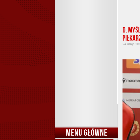
D. Myś
piłkar
24 maja 202
MENU GŁÓWNE