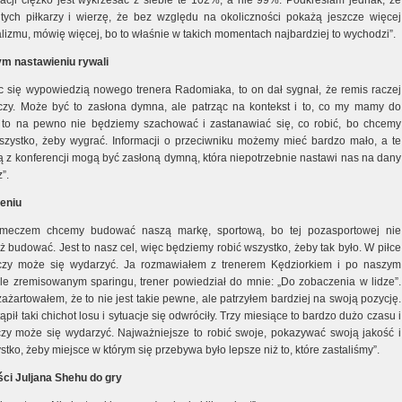
tuacji ciężko jest wykrzesać z siebie te 102%, a nie 99%. Podkreślam jednak, że
tych piłkarzy i wierzę, że bez względu na okoliczności pokażą jeszcze więcej
lizmu, mówię więcej, bo to właśnie w takich momentach najbardziej to wychodzi”.
m nastawieniu rywali
c się wypowiedzią nowego trenera Radomiaka, to on dał sygnał, że remis raczej
czy. Może być to zasłona dymna, ale patrząc na kontekst i to, co my mamy do
 to na pewno nie będziemy szachować i zastanawiać się, co robić, bo chcemy
szystko, żeby wygrać. Informacji o przeciwniku możemy mieć bardzo mało, a te
ną z konferencji mogą być zasłoną dymną, która niepotrzebnie nastawi nas na dany
”.
eniu
meczem chcemy budować naszą markę, sportową, bo tej pozasportowej nie
 budować. Jest to nasz cel, więc będziemy robić wszystko, żeby tak było. W piłce
czy może się wydarzyć. Ja rozmawiałem z trenerem Kędziorkiem i po naszym
ale zremisowanym sparingu, trener powiedział do mnie: „Do zobaczenia w lidze”.
ażartowałem, że to nie jest takie pewne, ale patrzyłem bardziej na swoją pozycję.
ąpił taki chichot losu i sytuacje się odwróciły. Trzy miesiące to bardzo dużo czasu i
czy może się wydarzyć. Najważniejsze to robić swoje, pokazywać swoją jakość i
stko, żeby miejsce w którym się przebywa było lepsze niż to, które zastaliśmy”.
ci Juljana Shehu do gry