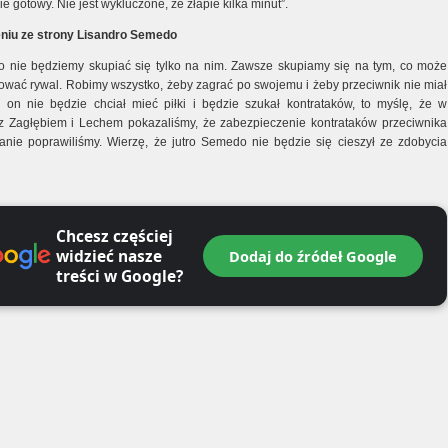
ie gotowy. Nie jest wykluczone, że złapie kilka minut”.
niu ze strony Lisandro Semedo
 nie będziemy skupiać się tylko na nim. Zawsze skupiamy się na tym, co może
ować rywal. Robimy wszystko, żeby zagrać po swojemu i żeby przeciwnik nie miał
śli on nie będzie chciał mieć piłki i będzie szukał kontrataków, to myślę, że w
 Zagłębiem i Lechem pokazaliśmy, że zabezpieczenie kontrataków przeciwnika
nie poprawiliśmy. Wierzę, że jutro Semedo nie będzie się cieszył ze zdobycia
Chcesz częściej
widzieć nasze
Dodaj do źródeł Google
treści w Google?