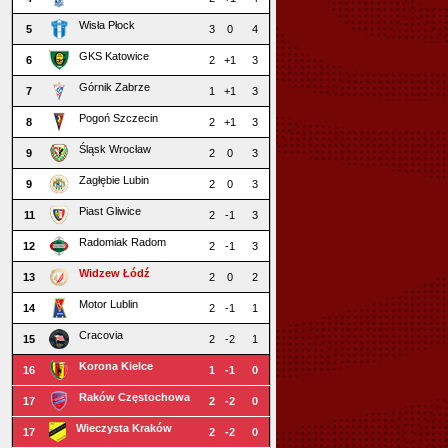
Wisła Płock
5
3
0
4
GKS Katowice
6
2
+1
3
Górnik Zabrze
7
1
+1
3
Pogoń Szczecin
8
2
+1
3
Śląsk Wrocław
9
2
0
3
Zagłębie Lubin
9
2
0
3
Piast Gliwice
11
2
-1
3
Radomiak Radom
12
2
-1
3
Widzew Łódź
13
2
0
2
Motor Lublin
14
2
-1
1
Cracovia
15
2
-2
1
Korona Kielce
16
1
-1
0
Raków Częstochowa
17
2
-2
0
Wieczysta Kraków
17
2
-2
0