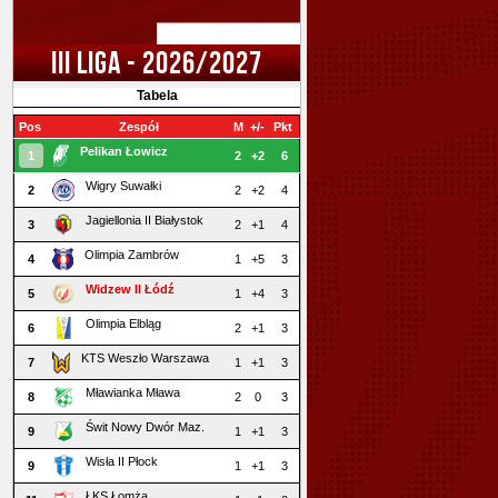
III LIGA - 2026/2027
Tabela
Pos
Zespół
M
+/-
Pkt
Pelikan Łowicz
1
2
+2
6
Wigry Suwałki
2
2
+2
4
Jagiellonia II Białystok
3
2
+1
4
Olimpia Zambrów
4
1
+5
3
Widzew II Łódź
5
1
+4
3
Olimpia Elbląg
6
2
+1
3
KTS Weszło Warszawa
7
1
+1
3
Mławianka Mława
8
2
0
3
Świt Nowy Dwór Maz.
9
1
+1
3
Wisła II Płock
9
1
+1
3
ŁKS Łomża