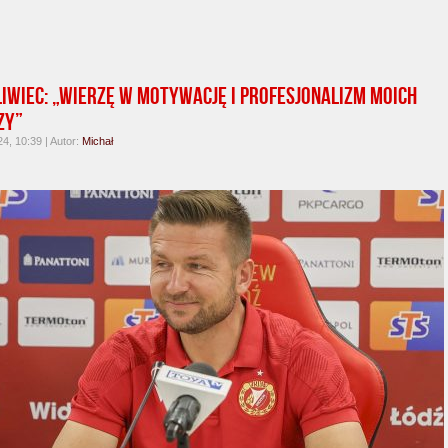
liwiec: „Wierzę w motywację i profesjonalizm moich
zy”
4, 10:39 | Autor:
Michał