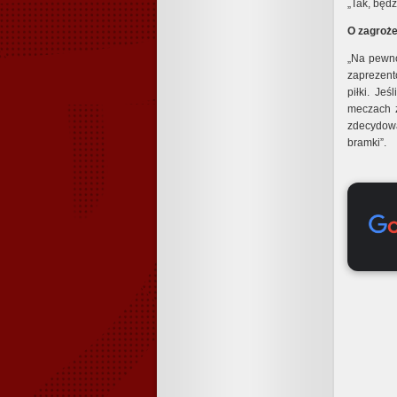
„Tak, będz
O zagroże
„Na pewno
zaprezent
piłki. Je
meczach z
zdecydowa
bramki”.