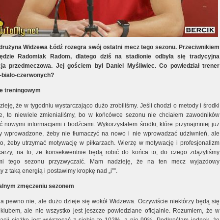
 drużyna Widzewa Łódź rozegra swój ostatni mecz tego sezonu. Przeciwnikiem
będzie Radomiak Radom, dlatego dziś na stadionie odbyła się tradycyjna
cja przedmeczowa. Jej gościem był Daniel Myśliwiec. Co powiedział trener
-biało-czerwonych?
ie treningowym
eję, że w tygodniu wystarczająco dużo zrobiliśmy. Jeśli chodzi o metody i środki
e, to niewiele zmienialiśmy, bo w końcówce sezonu nie chciałem zawodników
ać nowymi informacjami i bodźcami. Wykorzystałem środki, które przynajmniej już
ły wprowadzone, żeby nie tłumaczyć na nowo i nie wprowadzać udziwnień, ale
to, żeby utrzymać motywację w piłkarzach. Wierzę w motywację i profesjonalizm
karzy, na to, że konsekwentnie będą robić do końca to, do czego zdążyliśmy
i tego sezonu przyzwyczaić. Mam nadzieję, że na ten mecz wyjazdowy
 z taką energią i postawimy kropkę nad „i””.
alnym zmęczeniu sezonem
na pewno nie, ale dużo dzieje się wokół Widzewa. Oczywiście niektórzy będą się
klubem, ale nie wszystko jest jeszcze powiedziane oficjalnie. Rozumiem, że w