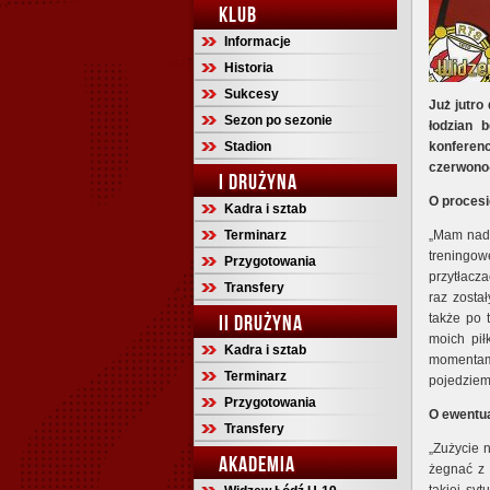
KLUB
Informacje
Historia
Sukcesy
Już jutro
Sezon po sezonie
łodzian 
Stadion
konferen
czerwono
I DRUŻYNA
O proces
Kadra i sztab
Terminarz
„Mam nadzi
treningow
Przygotowania
przytłacz
Transfery
raz zosta
II DRUŻYNA
także po 
moich pił
Kadra i sztab
momentam
Terminarz
pojedziemy
Przygotowania
O ewentu
Transfery
„Zużycie 
AKADEMIA
żegnać z 