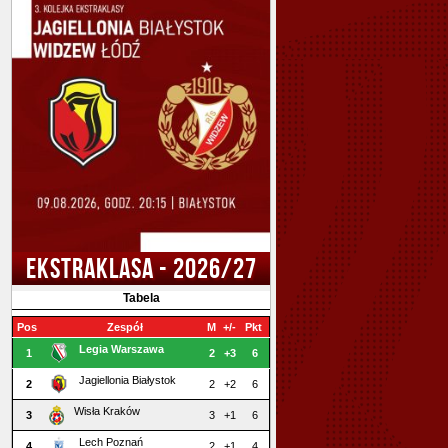
EKSTRAKLASA - 2026/27
Tabela
Pos
Zespół
M
+/-
Pkt
Legia Warszawa
1
2
+3
6
Jagiellonia Białystok
2
2
+2
6
Wisła Kraków
3
3
+1
6
Lech Poznań
4
2
+1
4