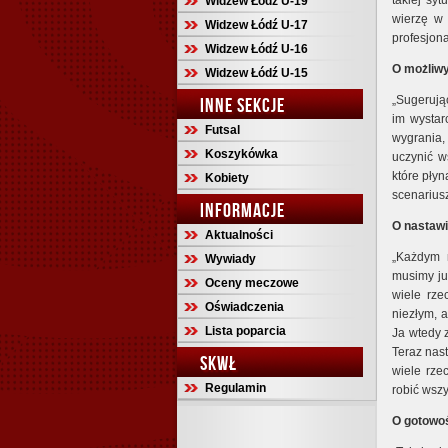
takiej sy
Widzew Łódź U-19
wierzę w 
Widzew Łódź U-17
profesjona
Widzew Łódź U-16
O możliwy
Widzew Łódź U-15
„Sugerują
INNE SEKCJE
im wystar
Futsal
wygrania,
Koszykówka
uczynić w
które pły
Kobiety
scenariusz
INFORMACJE
O nastawi
Aktualności
„Każdym 
Wywiady
musimy już
Oceny meczowe
wiele rze
Oświadczenia
niezłym, 
Lista poparcia
Ja wtedy z
Teraz nast
SKWŁ
wiele rze
Regulamin
robić wszy
O gotowoś