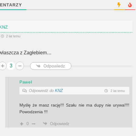
ENTARZY
KNZ
2 lat temu
właszcza z Zagłebiem…
3
Odpowiedz
Paweł
Odpowiedź do
KNZ
2 lat temu
Myślę że masz rację!!! Szału nie ma dupy nie urywa!!!!
Powodzenia !!!
0
Odpowiedz