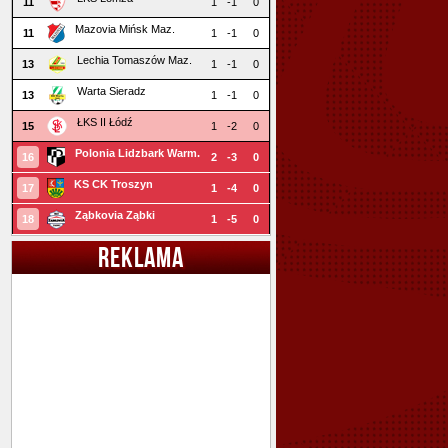
11
1
-1
0
Mazovia Mińsk Maz.
11
1
-1
0
Lechia Tomaszów Maz.
13
1
-1
0
Warta Sieradz
13
1
-1
0
ŁKS II Łódź
15
1
-2
0
Polonia Lidzbark Warm.
16
2
-3
0
KS CK Troszyn
17
1
-4
0
Ząbkovia Ząbki
18
1
-5
0
REKLAMA