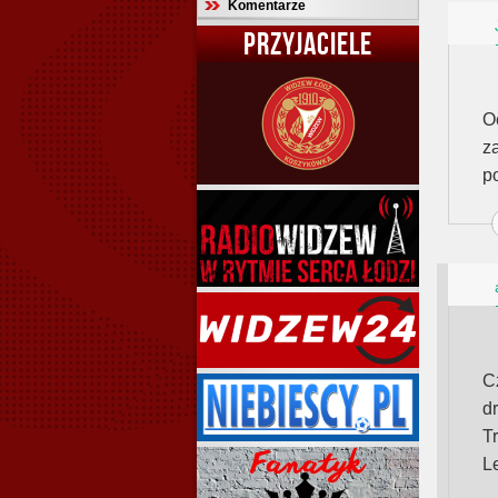
Komentarze
PRZYJACIELE
O
z
p
C
d
T
L