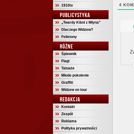
4
KOM
1910tv
PUBLICYSTYKA
„Twardy Kibol z Młyna”
Dlaczego Widzew?
Felietony
RÓŻNE
Z
Śpiewnik
Flagi
Tatuaże
Młode pokolenie
Graffiti
Widzew on tour
REDAKCJA
Kontakt
Zespół
Reklama
Polityka prywatności