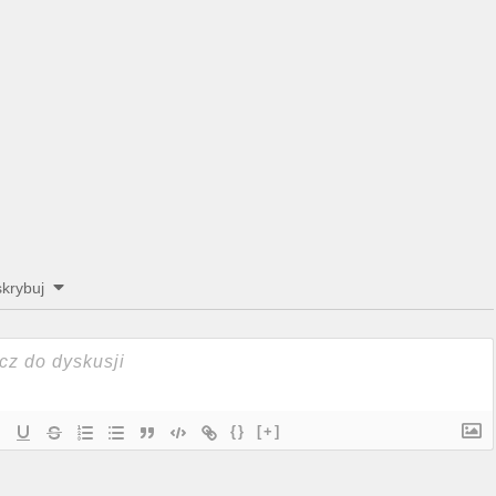
krybuj
{}
[+]