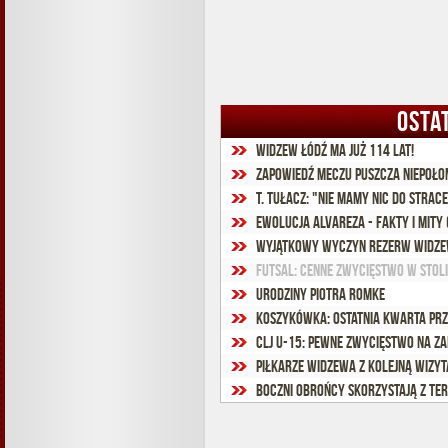
OSTA
Widzew Łódź ma już 114 lat!
Zapowiedź meczu Puszcza Niepoło
T. Tułacz: "Nie mamy nic do strac
Ewolucja Alvareza - fakty i mity 
Wyjątkowy wyczyn rezerw Widz
Futsal: Cenne zwycięstwo w stol
Urodziny Piotra Romke
Koszykówka: Ostatnia kwarta prz
CLJ U-15: Pewne zwycięstwo na z
Piłkarze Widzewa z kolejną wizy
Boczni obrońcy skorzystają z te