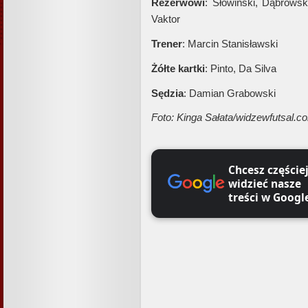
Rezerwowi
: Słowiński, Dąbrowsk
Vaktor
Trener
: Marcin Stanisławski
Żółte kartki
: Pinto, Da Silva
Sędzia
: Damian Grabowski
Foto: Kinga Sałata/widzewfutsal.c
Chcesz częście
widzieć nasze
treści w Googl