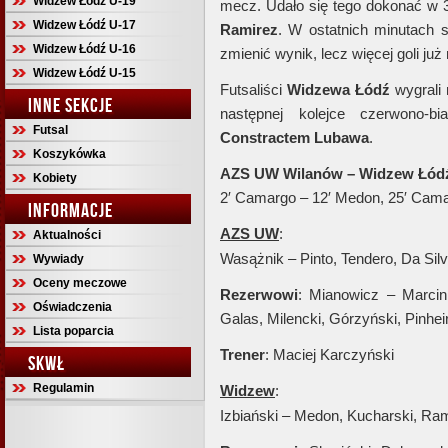
Widzew Łódź U-19
mecz. Udało się tego dokonać w 32
Widzew Łódź U-17
Ramirez
. W ostatnich minutach 
Widzew Łódź U-16
zmienić wynik, lecz więcej goli już
Widzew Łódź U-15
Futsaliści
Widzewa Łódź
wygrali
INNE SEKCJE
następnej kolejce czerwono-bi
Futsal
Constractem
Lubawa
.
Koszykówka
AZS UW Wilanów – Widzew Łódź 
Kobiety
2′ Camargo – 12′ Medon, 25′ Cama
INFORMACJE
AZS UW
:
Aktualności
Wasążnik – Pinto, Tendero, Da Si
Wywiady
Oceny meczowe
Rezerwowi
: Mianowicz – Marcin
Oświadczenia
Galas, Milencki, Górzyński, Pinhei
Lista poparcia
Trener
: Maciej Karczyński
SKWŁ
Regulamin
Widzew
:
Izbiański – Medon, Kucharski, Ra