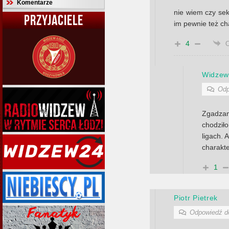
Komentarze
nie wiem czy sekc
PRZYJACIELE
im pewnie też ch
4
Widzew
Odp
Zgadza
chodziło
ligach. 
charakt
1
Piotr Pietrek
Odpowiedź 