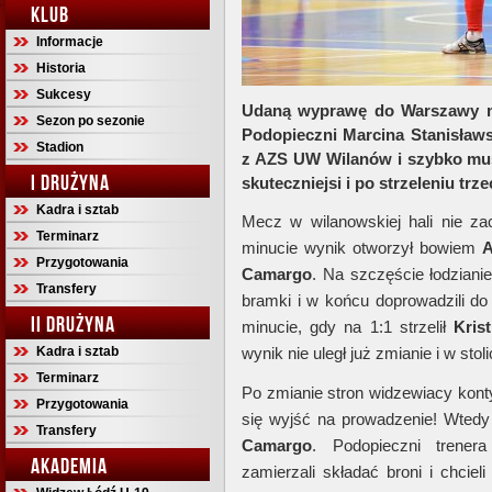
KLUB
Informacje
Historia
Sukcesy
Udaną wyprawę do Warszawy ma
Sezon po sezonie
Podopieczni Marcina Stanisławs
Stadion
z AZS UW Wilanów i szybko musi
I DRUŻYNA
skuteczniejsi i po strzeleniu tr
Kadra i sztab
Mecz w wilanowskiej hali nie zac
Terminarz
minucie wynik otworzył bowiem
Przygotowania
Camargo
. Na szczęście łodzianie
Transfery
bramki i w końcu doprowadzili do 
II DRUŻYNA
minucie, gdy na 1:1 strzelił
Krist
Kadra i sztab
wynik nie uległ już zmianie i w sto
Terminarz
Po zmianie stron widzewiacy konty
Przygotowania
się wyjść na prowadzenie! Wtedy p
Transfery
Camargo
. Podopieczni trene
AKADEMIA
zamierzali składać broni i chcie