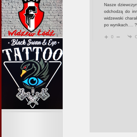
Nasze dziewczyny
odchodzą do inn
widzewski charak
po wynikach…. ?
0