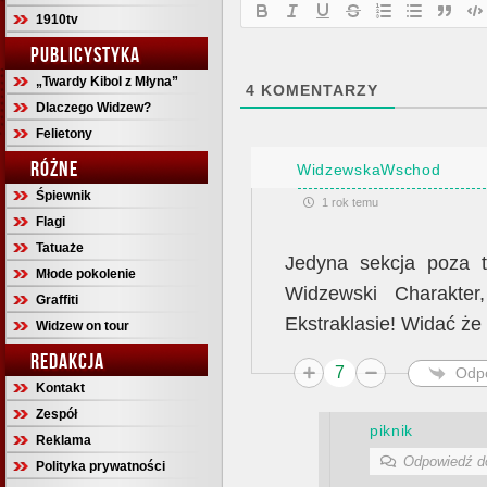
1910tv
PUBLICYSTYKA
„Twardy Kibol z Młyna”
4
KOMENTARZY
Dlaczego Widzew?
Felietony
RÓŻNE
WidzewskaWschod
Śpiewnik
1 rok temu
Flagi
Tatuaże
Jedyna sekcja poza t
Młode pokolenie
Widzewski Charakte
Graffiti
Ekstraklasie! Widać że 
Widzew on tour
REDAKCJA
7
Odp
Kontakt
Zespół
piknik
Reklama
Odpowiedź 
Polityka prywatności