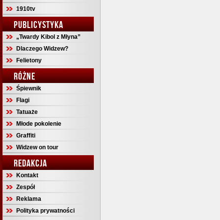
1910tv
PUBLICYSTYKA
„Twardy Kibol z Młyna”
Dlaczego Widzew?
Felietony
RÓŻNE
Śpiewnik
Flagi
Tatuaże
Młode pokolenie
Graffiti
Widzew on tour
REDAKCJA
Kontakt
Zespół
Reklama
Polityka prywatności