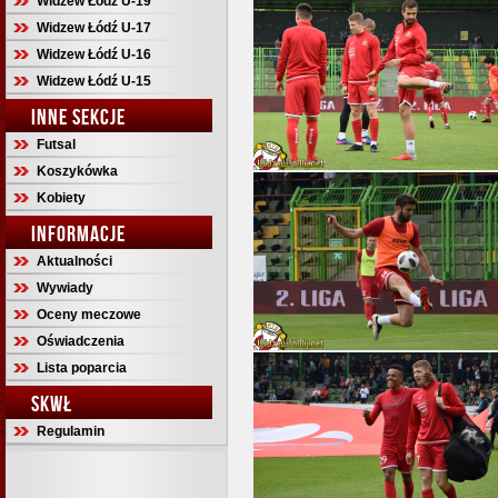
Widzew Łódź U-19
Widzew Łódź U-17
Widzew Łódź U-16
Widzew Łódź U-15
INNE SEKCJE
Futsal
Koszykówka
Kobiety
INFORMACJE
Aktualności
Wywiady
Oceny meczowe
Oświadczenia
Lista poparcia
SKWŁ
Regulamin