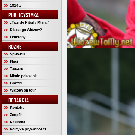
1910tv
PUBLICYSTYKA
„Twardy Kibol z Młyna”
Dlaczego Widzew?
Felietony
RÓŻNE
Śpiewnik
Flagi
Tatuaże
Młode pokolenie
Graffiti
Widzew on tour
REDAKCJA
Kontakt
Zespół
Reklama
Polityka prywatności