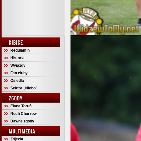
KIBICE
Regulamin
Historia
Wyjazdy
Fan cluby
Osiedla
Sektor „Niebo”
ZGODY
Elana Toruń
Ruch Chorzów
Dawne zgody
MULTIMEDIA
Zdjęcia