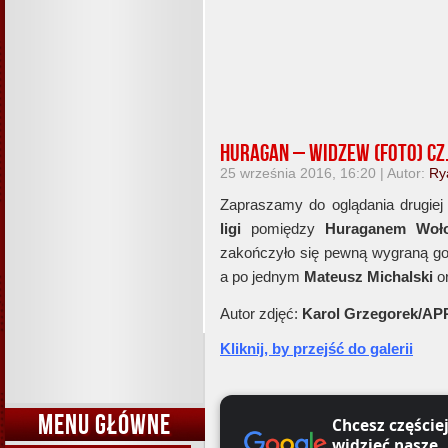
Huragan – Widzew (foto) cz. 
25 września 2016, 16:20 | Autor:
Ry
Zapraszamy do oglądania drugiej 
ligi
pomiędzy
Huraganem Woł
zakończyło się pewną wygraną goś
a po jednym
Mateusz Michalski
o
Autor zdjęć:
Karol Grzegorek/AP
Kliknij, by przejść do galerii
MENU GŁÓWNE
Chcesz częście
widzieć nasze