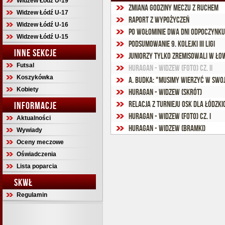
Widzew Łódź U-19
Zmiana godziny meczu z Ruchem
Widzew Łódź U-17
Raport z wypożyczeń
Widzew Łódź U-16
Po Wołominie dwa dni odpoczynku
Widzew Łódź U-15
Podsumowanie 9. kolejki III ligi
INNE SEKCJE
Juniorzy tylko zremisowali w Ło
Futsal
Huragan - Widzew (foto) cz. II
Koszykówka
A. Budka: "Musimy wierzyć w swoj
Kobiety
Huragan - Widzew (skrót)
Relacja z turnieju OSK dla łódzki
INFORMACJE
Huragan - Widzew (foto) cz. I
Aktualności
Huragan - Widzew (bramki)
Wywiady
Oceny meczowe
Oświadczenia
Lista poparcia
SKWŁ
Regulamin