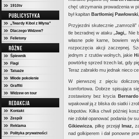
1910tv
chęć utrzymania prowadzenia w pi
był kapitan
Bartłomiej Pawłowski
PUBLICYSTYKA
„Twardy Kibol z Młyna”
Przyjezdni skutecznie „zamrozil
Dlaczego Widzew?
tle bezradnej w ataku „
Jagi
„. Nie 
Felietony
własne pole karne, bowiem wyk
RÓŻNE
rozpoczęcia akcji zaczepnej. S
jednym z rzutów wolnych, jakie
H
Śpiewnik
powtórkę sprzed trzech lat, gdy p
Flagi
Teraz zabrakło mu jednak nieco ce
Tatuaże
Młode pokolenie
W pierwszej z pięciu doliczon
Graffiti
komfortowa. Dobrze spisująca si
Widzew on tour
zostawiony bez krycia
Bernardo 
REDAKCJA
wpakował ją z bliska do siatki i zro
kłopotów. Kilka chwil później kos
Kontakt
nie zdołał opanować podania (w s
Zespół
Gikiewicza
, piłkę przejął
Imaz,
za
Reklama
nad golkiperem i dał ponowne pr
Polityka prywatności