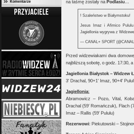
na taśmę zostały na
Podlasiu
…
Komentarze
PRZYJACIELE
! Szaleństwo w Białymstoku!
Jesus Imaz i Afimico Pululu
Jagiellonia wygrywa z Widze
— CANAL+ SPORT (@CANA
Przed widzewiakami dwa domowe s
najbliższą sobotę, o godz. 17:30, 
Jagiellonia Białystok – Widzew Ł
3′ Drachal, 90+1′ Imaz, 90+4′ Pululu
Jagiellonia
:
Abramowicz – Pozo, Vital, Koba
Drachal (59′ Romańczuk), Flach (7
Imaz – Rallis (59′ Pululu)
Rezerwowi
: Piekutowski – Stojino