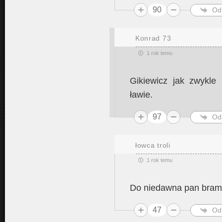
90
Od
Konrad 73
1 rok temu
Gikiewicz jak zwykle
ławie.
97
Od
łowca troli
1 rok temu
Do niedawna pan bramk
47
Od