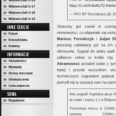
Widzew Łódź U-19
https://t.co/r0n3taNu7Q
#rekla
Widzew Łódź U-17
Widzew Łódź U-16
— PKO BP Ekstraklasa (@_Ek
Widzew Łódź U-15
Stracony gol zasiał w szereg
INNE SEKCJE
nerwowości, co objawiało się ostry
Futsal
Mariusz Fornalczyk
i
Juljan S
Koszykówka
pressing zakładany już na ich 
Kobiety
ofensywie. Sygnał do ataku padł
INFORMACJE
odbierze celnie w krótki róg
Aktualności
Abramowicz
poradził sobie z tym
Wywiady
lepiej i przede wszystkim sku
Oceny meczowe
technicznym zagraniem popisał
Oświadczenia
pomylił się w sytuacji sam na sam!
Lista poparcia
SKWŁ
Ależ pograli! Kapitalna akcja 
do siatki i mamy 1:1 w Białym
Regulamin
Transmisja meczu w CANA
serwisie C