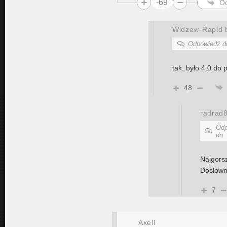
-69
O
Widzew-Rapid b
Odpowiedź 
tak, było 4:0 do
48
radrad
Odp
do
Najgorsz
Dosłown
7
Axell