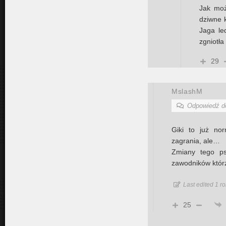
Jak moż
dziwne 
Jaga le
zgniotł
29
MslashM
Odpowiedź 
Giki to już no
zagrania, ale…
Zmiany tego ps
zawodników którz
Last edited 1 
25