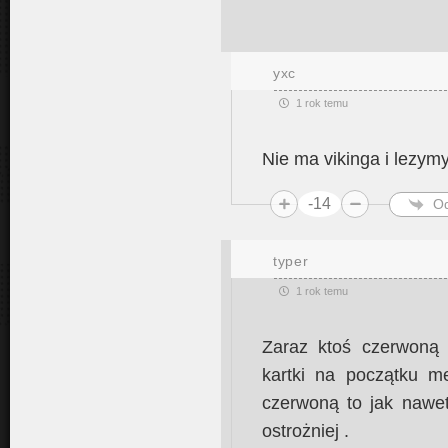
yxc
1 rok temu
Nie ma vikinga i lezym
-14
O
typer
1 rok temu
Zaraz ktoś czerwoną d
kartki na początku 
czerwoną to jak nawet
ostrożniej .