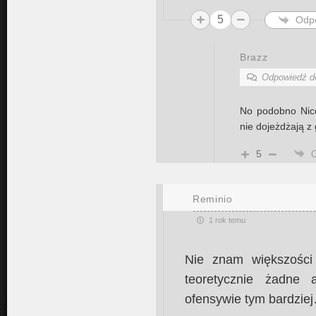
5
Odp
Brazz
Odpowiedź 
No podobno Nico 
nie dojeżdżają z
5
Reminio
1 rok temu
Nie znam większości 
teoretycznie żadne 
ofensywie tym bardzie