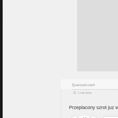
Quetzalcoatl
1 rok temu
Przeplacony szrot juz w