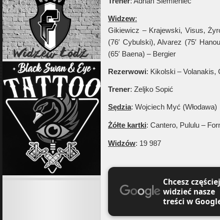
Trener
: Adrian Siemieniec
Widzew
:
Gikiewicz – Krajewski, Visus, Żyr
(76′ Cybulski), Alvarez (75′ Hano
(65′ Baena) – Bergier
Rezerwowi
: Kikolski – Volanakis,
Trener
: Zeljko Sopić
Sędzia
: Wojciech Myć (Włodawa)
Żółte kartki
: Cantero, Pululu – Fo
Widzów
: 19 987
Chcesz częście
widzieć nasze
treści w Googl