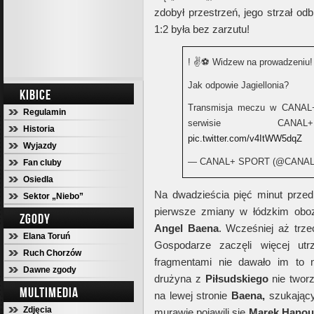
zdobył przestrzeń, jego strzał odb
1:2 była bez zarzutu!
! ✌️⚽ Widzew na prowadzeniu!
Jak odpowie Jagiellonia?
KIBICE
Transmisja meczu w CANA
Regulamin
serwisie C
Historia
pic.twitter.com/v4ItWW5dqZ
Wyjazdy
— CANAL+ SPORT (@CANA
Fan cluby
Osiedla
Na dwadzieścia pięć minut prze
Sektor „Niebo”
pierwsze zmiany w łódzkim obo
ZGODY
Angel Baena
. Wcześniej aż trze
Elana Toruń
Gospodarze zaczęli więcej utr
Ruch Chorzów
fragmentami nie dawało im to 
Dawne zgody
drużyna z
Piłsudskiego
nie tworz
MULTIMEDIA
na lewej stronie
Baena,
szukając
Zdjęcia
murawie pojawili się
Marek Hanou