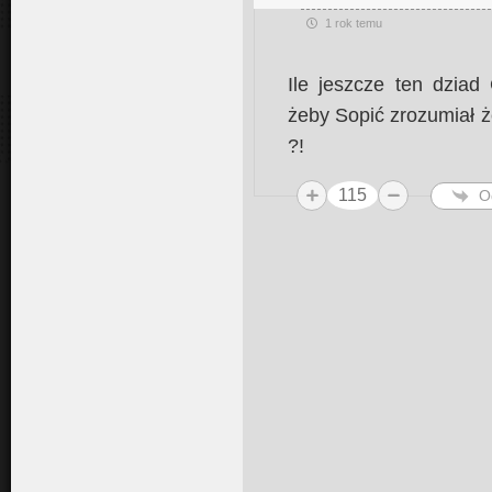
1 rok temu
Ile jeszcze ten dziad
żeby Sopić zrozumiał ż
?!
115
O