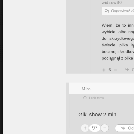
widzew80
Odpowiedź 
Wiem, że to inn
wybicia; albo nog
do skrzydłoweg
świecie, piłka l
bocznej i środkow
pociągnął z pił
6
Miro
1 rok temu
Giki show 2 min
97
Od