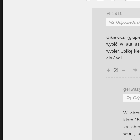
Mr1910
Odpowiedź 
Gikiewicz (głupi
wybić w aut as
wypier…piłkę kie
dla Jagi.
59
gerwaz
Odp
W obron
który 1
za obr
wiem, 