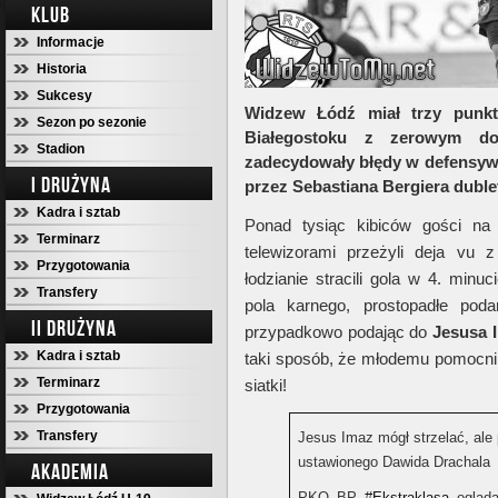
KLUB
Informacje
Historia
Sukcesy
Widzew Łódź miał trzy punkty
Sezon po sezonie
Białegostoku z zerowym do
Stadion
zadecydowały błędy w defensywi
I DRUŻYNA
przez Sebastiana Bergiera dublet
Kadra i sztab
Ponad tysiąc kibiców gości na
Terminarz
telewizorami przeżyli deja vu
Przygotowania
łodzianie stracili gola w 4. minuc
Transfery
pola karnego, prostopadłe pod
II DRUŻYNA
przypadkowo podając do
Jesusa 
Kadra i sztab
taki sposób, że młodemu pomocnik
Terminarz
siatki!
Przygotowania
Transfery
Jesus Imaz mógł strzelać, ale
ustawionego Dawida Drachala
AKADEMIA
PKO BP
#Ekstraklasa
ogląda