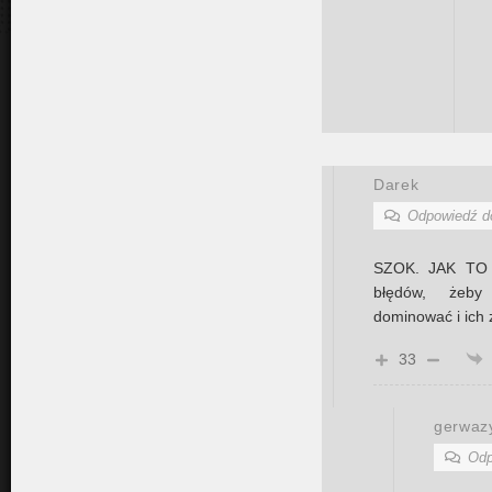
Darek
Odpowiedź 
SZOK. JAK TO
błędów, żeby
dominować i ich 
33
gerwaz
Odp