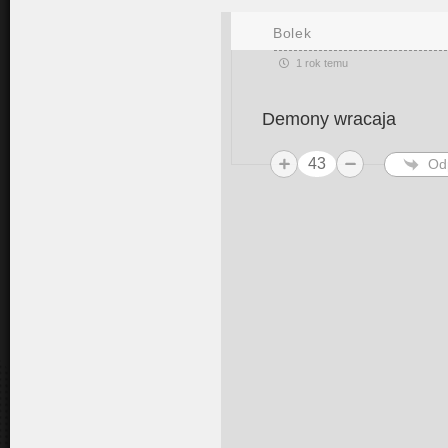
Bolek
1 rok temu
Demony wracaja
43
Od