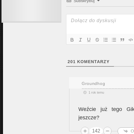
Subskrybuj
201
KOMENTARZY
Groundhog
1 rok temu
Weźcie już tego Gik
jeszcze?
142
O