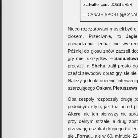
pic.twitter.com/l3O51hsR5R
— CANAL+ SPORT (@CANA
Nieco rozczarowani musieli być ci,
ciosem. Przeciwnie, to
Jagie
prowadzenia, jednak nie wykreo
Później do głosu znów zaczęli do
gry mieli skrzydłowi –
Samuelowi
precyzji, a
Shehu
trafił prosto d
części zawodów obraz gry się nie z
Należy jednak docenić interwen
szarżującego
Oskara Pietuszews
Oba zespoły rozpoczęły drugą p
podobnym stylu, jak tuż przed p
Akere
, ale ten pierwszy nie spr
przy celnym strzale, a drugi zos
przewagę i szukał drugiego trafien
się „
Fornal
„, ale w 60. minucie 2