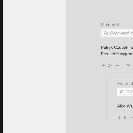
MslashM
Odpowiedź 
Patryk Czubak n
Przejeb*ć wygran
27
Moim k
Odp
Albo Wal
8