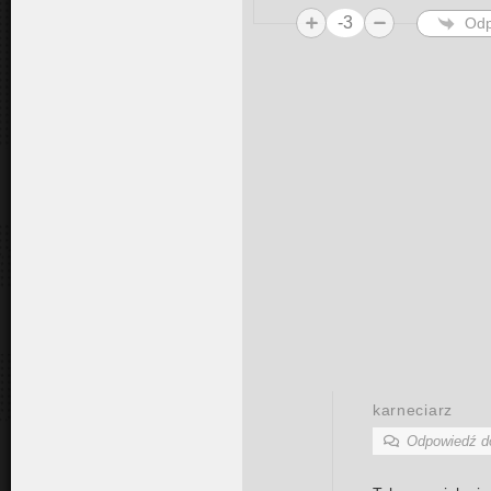
-3
Odp
karneciarz
Odpowiedź 