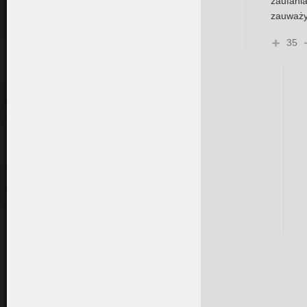
zaufani
zauważy
35