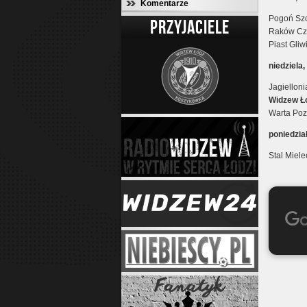
Komentarze
Pogoń Szc
PRZYJACIELE
Raków Cz
Piast Gli
niedziela
Jagiellon
Widzew Łó
Warta Poz
poniedzia
Stal Miel