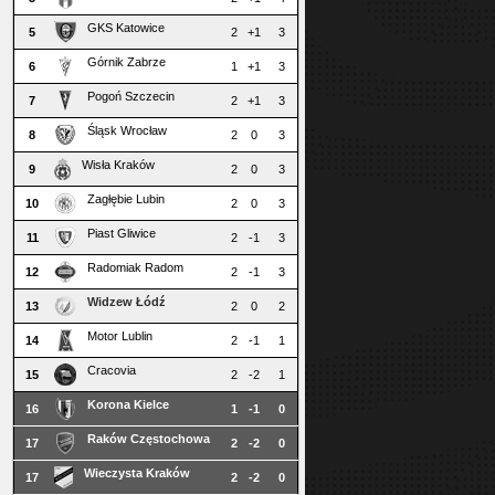
GKS Katowice
5
2
+1
3
Górnik Zabrze
6
1
+1
3
Pogoń Szczecin
7
2
+1
3
Śląsk Wrocław
8
2
0
3
Wisła Kraków
9
2
0
3
Zagłębie Lubin
10
2
0
3
Piast Gliwice
11
2
-1
3
Radomiak Radom
12
2
-1
3
Widzew Łódź
13
2
0
2
Motor Lublin
14
2
-1
1
Cracovia
15
2
-2
1
Korona Kielce
16
1
-1
0
Raków Częstochowa
17
2
-2
0
Wieczysta Kraków
17
2
-2
0