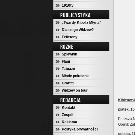
1910tv
PUBLICYSTYKA
„Twardy Kibol z Młyna”
Dlaczego Widzew?
Felietony
RÓŻNE
Śpiewnik
Flagi
Tatuaże
Młode pokolenie
Graffiti
Widzew on tour
REDAKCJA
Kibicowsk
Kontakt
piątek, 1
Zespół
Puszcza N
Reklama
Górnik Za
Polityka prywatności
sobota, 1