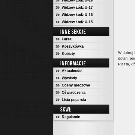
Widzew Łódź U-19
Widzew Łódź U-17
Widzew Łódź U-16
Widzew Łódź U-15
INNE SEKCJE
Futsal
Koszykówka
W dobrej 
Kobiety
dotarli p
INFORMACJE
Piasta,
któ
Aktualności
Wywiady
Oceny meczowe
Oświadczenia
Lista poparcia
SKWŁ
Regulamin