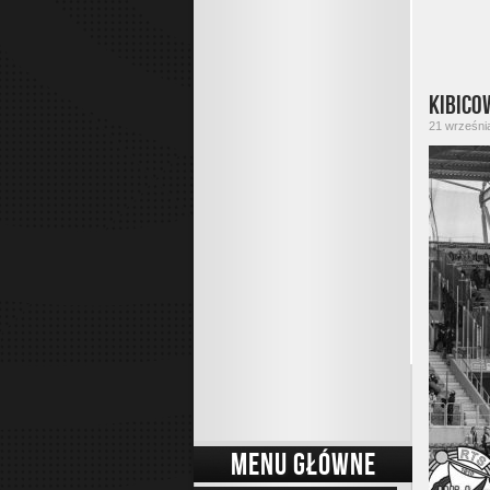
Kibico
21 września
MENU GŁÓWNE