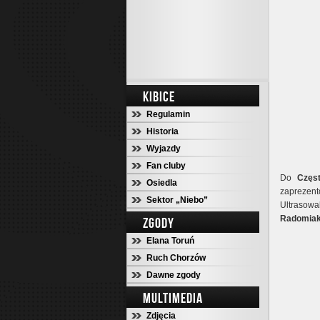
KIBICE
Regulamin
Historia
Wyjazdy
Fan cluby
Do
Częs
Osiedla
zaprezent
Sektor „Niebo”
Ultrasowa
Radomiak
ZGODY
Elana Toruń
Ruch Chorzów
Dawne zgody
MULTIMEDIA
Zdjęcia