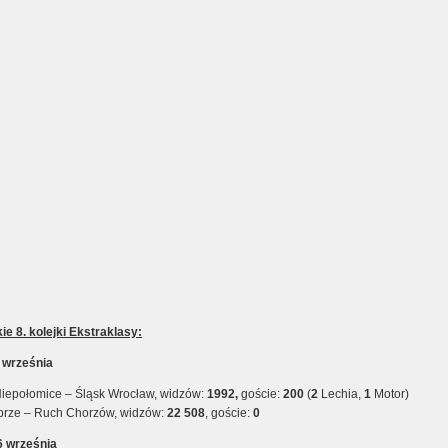
ie 8. kolejki Ekstraklasy:
5 września
iepołomice – Śląsk Wrocław, widzów:
1992,
goście:
200
(
2
Lechia,
1
Motor)
brze – Ruch Chorzów, widzów:
22 508
, goście:
0
6 września