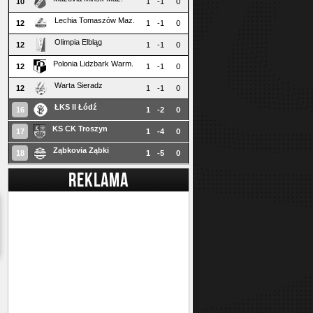
10
1
-1
0
Lechia Tomaszów Maz.
12
1
-1
0
Olimpia Elbląg
12
1
-1
0
Polonia Lidzbark Warm.
12
1
-1
0
Warta Sieradz
12
1
-1
0
ŁKS II Łódź
16
1
-2
0
KS CK Troszyn
17
1
-4
0
Ząbkovia Ząbki
18
1
-5
0
REKLAMA