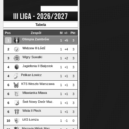
III LIGA - 2026/2027
Tabela
Pos
Zespół
M
+/-
Pkt
Olimpia Zambrów
1
1
+5
3
Widzew II Łódź
2
1
+4
3
Wigry Suwałki
3
1
+2
3
Jagiellonia II Białystok
4
1
+1
3
Pelikan Łowicz
4
1
+1
3
KTS Weszło Warszawa
6
1
+1
3
Mławianka Mława
6
1
+1
3
Świt Nowy Dwór Maz.
6
1
+1
3
Wisła II Płock
6
1
+1
3
ŁKS Łomża
10
1
-1
0
Mazovia Mińsk Maz.