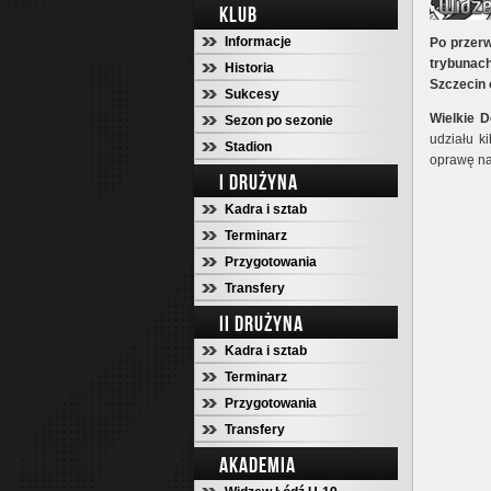
KLUB
Informacje
Po przerw
trybunach
Historia
Szczecin
Sukcesy
Wielkie 
Sezon po sezonie
udziału k
Stadion
oprawę na
I DRUŻYNA
Kadra i sztab
Terminarz
Przygotowania
Transfery
II DRUŻYNA
Kadra i sztab
Terminarz
Przygotowania
Transfery
AKADEMIA