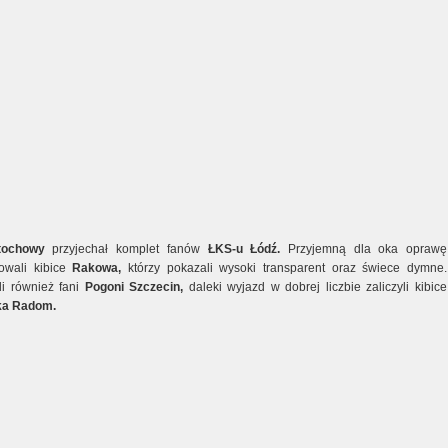
tochowy
przyjechał komplet fanów
ŁKS-u Łódź.
Przyjemną dla oka oprawę
owali kibice
Rakowa,
którzy pokazali wysoki transparent oraz świece dymne.
li również fani
Pogoni Szczecin,
daleki wyjazd w dobrej liczbie zaliczyli kibice
a Radom.