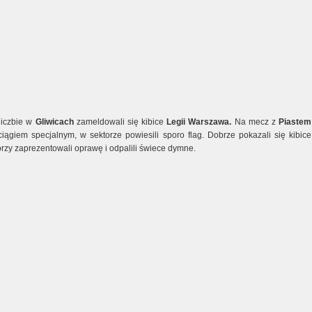
liczbie w
Gliwicach
zameldowali się kibice
Legii Warszawa.
Na mecz z
Piastem
ociągiem specjalnym, w sektorze powiesili sporo flag. Dobrze pokazali się kibice
rzy zaprezentowali oprawę i odpalili świece dymne.