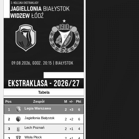
EKSTRAKLASA - 2026/27
Tabela
Pos
Zespół
M
+/-
Pkt
Legia Warszawa
1
2
+3
6
Jagiellonia Białystok
2
2
+2
6
Lech Poznań
3
2
+1
4
Wisła Płock
3
2
+1
4