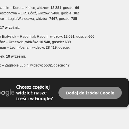
zecin – Korona Kielce, widzów:
12 281
, goście:
66
ęstochowa – ŁKS Łódź, widzów:
5488,
goście:
302
wice – Legia Warszawa, widzów:
7467,
goście:
785
, 17 września
ia Białystok – Radomiak Radom, widzów:
12 091
, goście:
600
dź – Cracovia, widzów: 16 548, goście: 639
nań – Lech Poznań, widzów:
28 419
, goście:
łek, 18 września
ec – Zagłębie Lubin, widzów:
5532,
goście:
47
Chcesz częściej
widzieć nasze
Dodaj do źródeł Google
treści w Google?