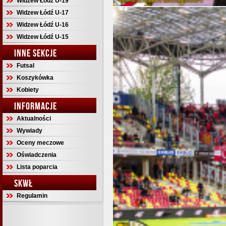
Widzew Łódź U-19
Widzew Łódź U-17
Widzew Łódź U-16
Widzew Łódź U-15
INNE SEKCJE
Futsal
Koszykówka
Kobiety
INFORMACJE
Aktualności
Wywiady
Oceny meczowe
Oświadczenia
Lista poparcia
SKWŁ
Regulamin