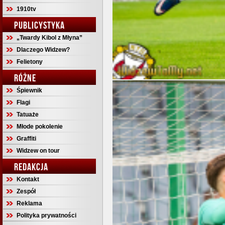
1910tv
PUBLICYSTYKA
„Twardy Kibol z Młyna”
Dlaczego Widzew?
Felietony
RÓŻNE
Śpiewnik
Flagi
Tatuaże
Młode pokolenie
Graffiti
Widzew on tour
REDAKCJA
Kontakt
Zespół
Reklama
Polityka prywatności