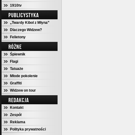
1910tv
PUBLICYSTYKA
„Twardy Kibol z Młyna”
Dlaczego Widzew?
Felietony
RÓŻNE
Śpiewnik
Flagi
Tatuaże
Młode pokolenie
Graffiti
Widzew on tour
REDAKCJA
Kontakt
Zespół
Reklama
Polityka prywatności