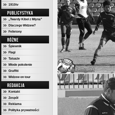
1910tv
PUBLICYSTYKA
„Twardy Kibol z Młyna”
Dlaczego Widzew?
Felietony
RÓŻNE
Śpiewnik
Flagi
Tatuaże
Młode pokolenie
Graffiti
Widzew on tour
REDAKCJA
Kontakt
Zespół
Reklama
Polityka prywatności