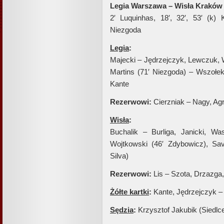
Legia Warszawa – Wisła Kraków 7
2′ Luquinhas, 18′, 32′, 53′ (k)
Niezgoda
Legia
:
Majecki – Jędrzejczyk, Lewczuk, W
Martins (71′ Niezgoda) – Wszołek
Kante
Rezerwowi:
Cierzniak – Nagy, Ag
Wisła
:
Buchalik – Burliga, Janicki, W
Wojtkowski (46′ Zdybowicz), Sa
Silva)
Rezerwowi:
Lis – Szota, Drzazga
Żółte kartki
:
Kante, Jędrzejczyk 
Sędzia
:
Krzysztof Jakubik (Siedlc