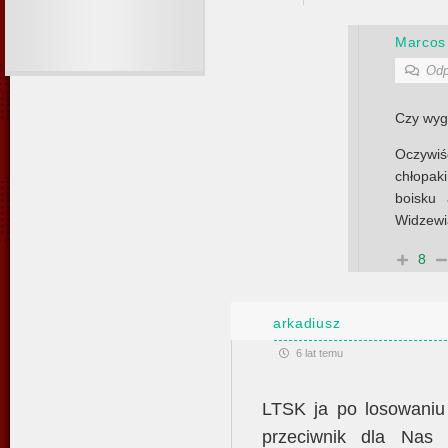
Marcos
Odp
Czy wyg
Oczywi
chłopaki
boisku
Widzewi
8
arkadiusz
6 lat temu
LTSK ja po losowaniu 
przeciwnik dla Nas 