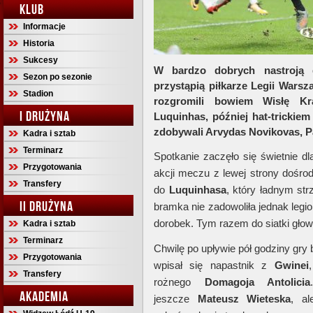
KLUB
Informacje
Historia
Sukcesy
W bardzo dobrych nastroj
Sezon po sezonie
przystąpią piłkarze Legii Wars
Stadion
rozgromili bowiem Wisłę Kr
I DRUŻYNA
Luquinhas, później hat-trickiem
zdobywali Arvydas Novikovas, P
Kadra i sztab
Terminarz
Spotkanie zaczęło się świetnie d
Przygotowania
akcji meczu z lewej strony dośr
Transfery
do
Luquinhasa
, który ładnym st
II DRUŻYNA
bramka nie zadowoliła jednak legio
dorobek. Tym razem do siatki głową
Kadra i sztab
Terminarz
Chwilę po upływie pół godziny gry b
Przygotowania
wpisał się napastnik z
Gwinei
Transfery
rożnego
Domagoja Antolicia
AKADEMIA
jeszcze
Mateusz Wieteska
, al