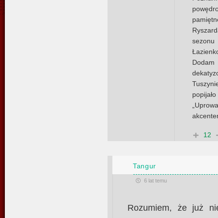
powędro
pamięt
Ryszard
sezonu
Łazien
Dodam 
dekaty
Tuszyn
popijało
„Uprow
akcentem
12
Tangur
6 lat temu
Rozumiem, że już ni